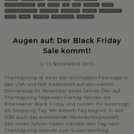
HOTEL- UND FLUGANBIETER
TUI
CONDOR
ITS
JAHN
TJAEREBORG
DORINT
MARRIOT UND RAMADA HOTELS
PLANET SPORTS
RUNNERS POINT
RUNTASTIC
SPORTNAHRUNG.AT.
SATURN
LENOVO
1 MILLIONEN
SCHNÄPPCHENJAGD
WERBER GRILL
Augen auf: Der Black Friday
Sale kommt!
13 NOVEMBER 2013
Thanksgiving ist einer der wichtigsten Feiertage in
den USA und fällt traditionell auf den vierten
Donnerstag im November eines Jahres. Den auf
Thanksgiving folgenden Freitag nennen die
Amerikaner Black Friday und nutzen ihn bevorzugt
als Shopping-Tag. Mit diesem Tag beginnt in den
USA auch das anstehende Weihnachtsgeschäft.
Seit vielen Jahren haben Händler den Tag nach
Thanksgiving deshalb zum Superrabatttag