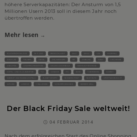
höhere Serverkapazitäten: Der Ansturm von 1,5
Millionen Usern 2013 soll in diesem Jahr noch
übertroffen werden.
Mehr lesen
BLACKFRIDAYSALE.DE
29.11.2013
PREISSCHLACHT
SALE
DEALS
USA
SHOPPING
DOUGLAS
TRIUMPH
DIESEL
ONLINESHOPS
HP
SAMSUNG
SONY
GESCHENKE
GROUPON
SHOPPINGMARATHON
ONLINE-AUSVERKAUF
WEIHNACHTEN REISE-
HOTEL- UND FLUGANBIETER
TUI
CONDOR
ITS
JAHN
TJAEREBORG
DORINT
MARRIOT UND RAMADA HOTELS
PLANET SPORTS
RUNNERS POINT
RUNTASTIC
SPORTNAHRUNG.AT.
SATURN
LENOVO
1 MILLIONEN
SCHNÄPPCHENJAGD
WERBER GRILL
Der Black Friday Sale weltweit!
04 FEBRUAR 2014
Nach dem erfolgreichen Start des Online Shopping