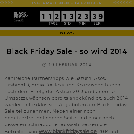
INFORMATIONEN FÜR HÄNDLER
0
0
1
1
0
0
1
1
0
0
2
2
0
0
1
1
0
0
3
3
0
0
2
2
0
0
3
3
4
3
3
9
8
8
NEWS
Black Friday Sale - so wird 2014
19 FEBRUAR 2014
Zahlreiche Partnershops wie Saturn, Asos,
FashionID, dress-for-less und Kolibrishop haben
nach dem Erfolg der Aktion 2013 und enormen
Umsatzzuwächsen bereits angekündigt, auch 2014
wieder mit exklusiven Angeboten am Black Friday
Sale teilzunehmen. Neben einer noch
benutzerfreundlicheren Seite und einer noch
besseren Schnäppchenauswahl setzen die
Betreiber von
www.blackfridaysale.de
2014 auf