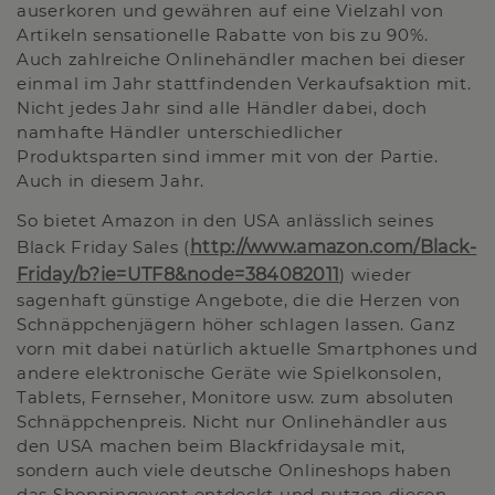
auserkoren und gewähren auf eine Vielzahl von
Artikeln sensationelle Rabatte von bis zu 90%.
Auch zahlreiche Onlinehändler machen bei dieser
einmal im Jahr stattfindenden Verkaufsaktion mit.
Nicht jedes Jahr sind alle Händler dabei, doch
namhafte Händler unterschiedlicher
Produktsparten sind immer mit von der Partie.
Auch in diesem Jahr.
So bietet Amazon in den USA anlässlich seines
Black Friday Sales (
http://www.amazon.com/Black-
Friday/b?ie=UTF8&node=384082011
) wieder
sagenhaft günstige Angebote, die die Herzen von
Schnäppchenjägern höher schlagen lassen. Ganz
vorn mit dabei natürlich aktuelle Smartphones und
andere elektronische Geräte wie Spielkonsolen,
Tablets, Fernseher, Monitore usw. zum absoluten
Schnäppchenpreis. Nicht nur Onlinehändler aus
den USA machen beim Blackfridaysale mit,
sondern auch viele deutsche Onlineshops haben
das Shoppingevent entdeckt und nutzen diesen