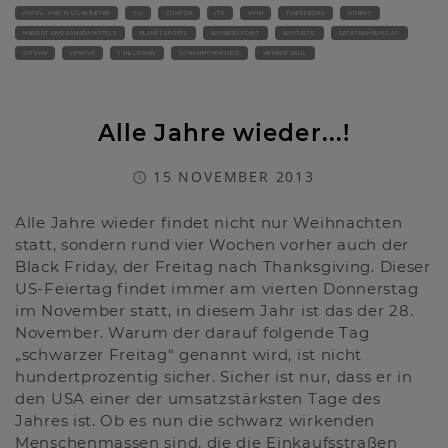
HOTEL- UND FLUGANBIETER
TUI
CONDOR
ITS
JAHN
TJAEREBORG
DORINT
MARRIOT UND RAMADA HOTELS
PLANET SPORTS
RUNNERS POINT
RUNTASTIC
SPORTNAHRUNG.AT.
SATURN
LENOVO
1 MILLIONEN
SCHNÄPPCHENJAGD
WERBER GRILL
Alle Jahre wieder...!
15 NOVEMBER 2013
Alle Jahre wieder findet nicht nur Weihnachten
statt, sondern rund vier Wochen vorher auch der
Black Friday, der Freitag nach Thanksgiving. Dieser
US-Feiertag findet immer am vierten Donnerstag
im November statt, in diesem Jahr ist das der 28.
November. Warum der darauf folgende Tag
„schwarzer Freitag“ genannt wird, ist nicht
hundertprozentig sicher. Sicher ist nur, dass er in
den USA einer der umsatzstärksten Tage des
Jahres ist. Ob es nun die schwarz wirkenden
Menschenmassen sind, die die Einkaufsstraßen