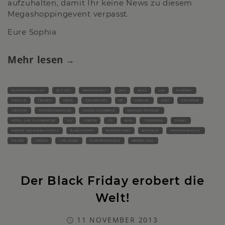
aufzuhalten, damit Ihr keine News zu diesem
Megashoppingevent verpasst.
Eure Sophia
Mehr lesen
BLACKFRIDAYSALE.DE
29.11.2013
PREISSCHLACHT
SALE
DEALS
USA
SHOPPING
DOUGLAS
TRIUMPH
DIESEL
ONLINESHOPS
HP
SAMSUNG
SONY
GESCHENKE
GROUPON
SHOPPINGMARATHON
ONLINE-AUSVERKAUF
WEIHNACHTEN REISE-
HOTEL- UND FLUGANBIETER
TUI
CONDOR
ITS
JAHN
TJAEREBORG
DORINT
MARRIOT UND RAMADA HOTELS
PLANET SPORTS
RUNNERS POINT
RUNTASTIC
SPORTNAHRUNG.AT.
SATURN
LENOVO
1 MILLIONEN
SCHNÄPPCHENJAGD
WERBER GRILL
Der Black Friday erobert die
Welt!
11 NOVEMBER 2013