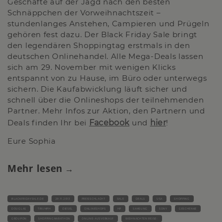
Geschäfte auf der Jagd nach den besten
Schnäppchen der Vorweihnachtszeit –
stundenlanges Anstehen, Campieren und Prügeln
gehören fest dazu. Der Black Friday Sale bringt
den legendären Shoppingtag erstmals in den
deutschen Onlinehandel. Alle Mega-Deals lassen
sich am 29. November mit wenigen Klicks
entspannt von zu Hause, im Büro oder unterwegs
sichern. Die Kaufabwicklung läuft sicher und
schnell über die Onlineshops der teilnehmenden
Partner. Mehr Infos zur Aktion, den Partnern und
Deals finden Ihr bei
Facebook
und
hier
!
Eure Sophia
Mehr lesen
BLACKFRIDAYSALE.DE
29.11.2013
PREISSCHLACHT
SALE
DEALS
USA
SHOPPING
DOUGLAS
TRIUMPH
DIESEL
ONLINESHOPS
HP
SAMSUNG
SONY
GESCHENKE
GROUPON
SHOPPINGMARATHON
ONLINE-AUSVERKAUF
WEIHNACHTEN REISE-