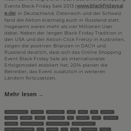
Events Black Friday Sale 2013 (
www.blackfridaysal
e.de
) in Deutschland, Österreich und der Schweiz
fand die Aktion erstmalig auch in Russland statt.
Insgesamt waren mehr als vier Millionen User
dabei. Neben der langen Black Friday Tradition in
den USA und der Aktion Click Frenzy in Australien,
zeigen die positiven Bilanzen in DACH und
Russland deutlich, dass sich das Online Shopping
Event Black Friday Sale als internationales
Erfolgsmodell etabliert hat. 2014 planen die
Betreiber, das Event zusätzlich in weiteren
Ländern fortzusetzen.
Mehr lesen
BLACKFRIDAYSALE.DE
29.11.2013
PREISSCHLACHT
SALE
DEALS
USA
SHOPPING
DOUGLAS
TRIUMPH
DIESEL
ONLINESHOPS
HP
SAMSUNG
SONY
GESCHENKE
GROUPON
SHOPPINGMARATHON
ONLINE-AUSVERKAUF
WEIHNACHTEN REISE-
HOTEL- UND FLUGANBIETER
TUI
CONDOR
ITS
JAHN
TJAEREBORG
DORINT