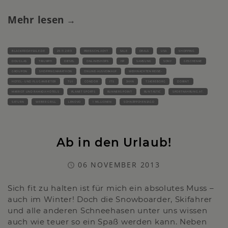
Mehr lesen
BLACKFRIDAYSALE.DE
29.11.2013
PREISSCHLACHT
SALE
DEALS
USA
SHOPPING
DOUGLAS
TRIUMPH
DIESEL
ONLINESHOPS
HP
SAMSUNG
SONY
GESCHENKE
GROUPON
SHOPPINGMARATHON
ONLINE-AUSVERKAUF
WEIHNACHTEN REISE-
HOTEL- UND FLUGANBIETER
TUI
CONDOR
ITS
JAHN
TJAEREBORG
DORINT
MARRIOT UND RAMADA HOTELS
PLANET SPORTS
RUNNERS POINT
RUNTASTIC
SPORTNAHRUNG.AT.
SATURN
WEBER GRILL
LENOVO
1 MILLIONEN
SCHNÄPPCHENJAGD
Ab in den Urlaub!
06 NOVEMBER 2013
Sich fit zu halten ist für mich ein absolutes Muss –
auch im Winter! Doch die Snowboarder, Skifahrer
und alle anderen Schneehasen unter uns wissen
auch wie teuer so ein Spaß werden kann. Neben