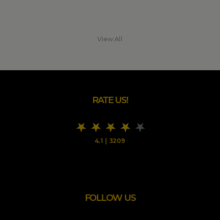
View All
RATE US!
4.1
|
3209
FOLLOW US