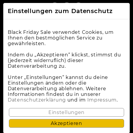
Einstellungen zum Datenschutz
Black Friday Sale verwendet Cookies, um
Ihnen den bestmöglichen Service zu
gewährleisten.
Online-Shops
Indem du „Akzeptieren“ klickst, stimmst du
(jederzeit widerruflich) dieser
Datenverarbeitung zu.
Apple Deals
Cybermonday
Unter „Einstellungen“ kannst du deine
Einstellungen ändern oder die
News
Datenverarbeitung ablehnen. Weitere
Informationen findest du in unserer
Wann Ist Black Friday?
Datenschutzerklärung
und im
Impressum
.
Lokale Deals
Einstellungen
Akzeptieren
Datenschutz
Impressum