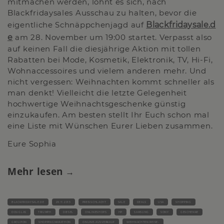
mitmachen werden, lohnt es sich, nach
Blackfridaysales Ausschau zu halten, bevor die
eigentliche Schnäppchenjagd auf
Blackfridaysale.d
e
am 28. November um 19:00 startet. Verpasst also
auf keinen Fall die diesjährige Aktion mit tollen
Rabatten bei Mode, Kosmetik, Elektronik, TV, Hi-Fi,
Wohnaccessoires und vielem anderen mehr. Und
nicht vergessen: Weihnachten kommt schneller als
man denkt! Vielleicht die letzte Gelegenheit
hochwertige Weihnachtsgeschenke günstig
einzukaufen. Am besten stellt Ihr Euch schon mal
eine Liste mit Wünschen Eurer Lieben zusammen.
Eure Sophia
Mehr lesen
BLACKFRIDAYSALE.DE
29.11.2013
PREISSCHLACHT
SALE
DEALS
USA
SHOPPING
DOUGLAS
TRIUMPH
DIESEL
ONLINESHOPS
HP
SAMSUNG
SONY
GESCHENKE
GROUPON
SHOPPINGMARATHON
ONLINE-AUSVERKAUF
WEIHNACHTEN REISE-