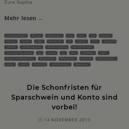
Eure Sophia
Mehr lesen
BLACKFRIDAYSALE.DE
29.11.2013
PREISSCHLACHT
SALE
DEALS
USA
SHOPPING
DOUGLAS
TRIUMPH
DIESEL
ONLINESHOPS
HP
SAMSUNG
SONY
GESCHENKE
GROUPON
SHOPPINGMARATHON
ONLINE-AUSVERKAUF
WEIHNACHTEN REISE-
HOTEL- UND FLUGANBIETER
TUI
CONDOR
ITS
JAHN
TJAEREBORG
DORINT
MARRIOT UND RAMADA HOTELS
PLANET SPORTS
RUNNERS POINT
RUNTASTIC
SPORTNAHRUNG.AT.
SATURN
LENOVO
1 MILLIONEN
SCHNÄPPCHENJAGD
WERBER GRILL
Die Schonfristen für
Sparschwein und Konto sind
vorbei!
14 NOVEMBER 2013