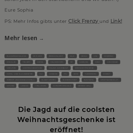
Eure Sophia
PS: Mehr Infos gibts unter
Click Frenzy
und
Link!
Mehr lesen
BLACKFRIDAYSALE.DE
29.11.2013
PREISSCHLACHT
SALE
DEALS
USA
SHOPPING
DOUGLAS
TRIUMPH
DIESEL
ONLINESHOPS
HP
SAMSUNG
SONY
GESCHENKE
GROUPON
SHOPPINGMARATHON
ONLINE-AUSVERKAUF
WEIHNACHTEN REISE-
HOTEL- UND FLUGANBIETER
TUI
CONDOR
ITS
JAHN
TJAEREBORG
DORINT
MARRIOT UND RAMADA HOTELS
PLANET SPORTS
RUNNERS POINT
RUNTASTIC
SPORTNAHRUNG.AT.
SATURN
LENOVO
1 MILLIONEN
SCHNÄPPCHENJAGD
WERBER GRILL
Die Jagd auf die coolsten
Weihnachtsgeschenke ist
eröffnet!