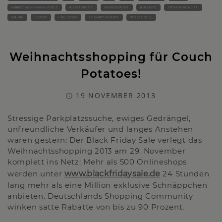
MARRIOT UND RAMADA HOTELS
PLANET SPORTS
RUNNERS POINT
RUNTASTIC
SPORTNAHRUNG.AT.
SATURN
LENOVO
1 MILLIONEN
SCHNÄPPCHENJAGD
WERBER GRILL
Weihnachtsshopping für Couch
Potatoes!
19 NOVEMBER 2013
Stressige Parkplatzssuche, ewiges Gedrängel,
unfreundliche Verkäufer und langes Anstehen
waren gestern: Der Black Friday Sale verlegt das
Weihnachtsshopping 2013 am 29. November
komplett ins Netz: Mehr als 500 Onlineshops
werden unter
www.blackfridaysale.de
24 Stunden
lang mehr als eine Million exklusive Schnäppchen
anbieten. Deutschlands Shopping Community
winken satte Rabatte von bis zu 90 Prozent.