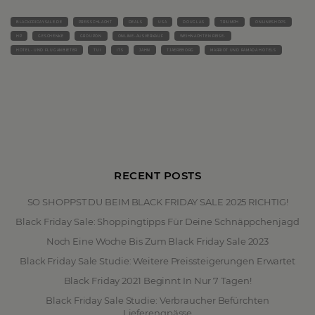
BLACKFRIDAYSALE.DE
PREISSCHLACHT
DEALS
USA
DOUGLAS
TRIUMPH
ONLINESHOPS
HP
GESCHENKE
GROUPON
ONLINE-AUSVERKAUF
WEIHNACHTEN REISE-
HOTEL- UND FLUGANBIETER
TUI
ITS
JAHN
TJAEREBORG
MARRIOT UND RAMADA HOTELS
RECENT POSTS
SO SHOPPST DU BEIM BLACK FRIDAY SALE 2025 RICHTIG!
Black Friday Sale: Shoppingtipps Für Deine Schnäppchenjagd
Noch Eine Woche Bis Zum Black Friday Sale 2023
Black Friday Sale Studie: Weitere Preissteigerungen Erwartet
Black Friday 2021 Beginnt In Nur 7 Tagen!
Black Friday Sale Studie: Verbraucher Befürchten
Lieferengpässe