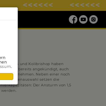
ern
onen
ss-for-less und Kolibrishop haben
essum
.
wächsen bereits angekündigt, auch
Sale teilzunehmen. Neben einer noch
Schnäppchenauswahl setzen die
rverkapazitäten: Der Ansturm von 1,5
n werden.