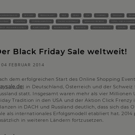
ACKFRIDAYSALE.DE
29.11.2013
PREISSCHLACHT
SALE
DEALS
USA
SHOPPING
DOUGLAS
TRIUM
ESCHENKE
GROUPON
SHOPPINGMARATHON
ONLINE-AUSVERKAUF
WEIHNACHTEN REISE-
HOTEL- UND FLUGANBIE
RRIOT UND RAMADA HOTELS
PLANET SPORTS
RUNNERS POINT
RUNTASTIC
SPORTNAHRUNG.AT.
SATURN
LE
er Black Friday Sale weltweit!
04 FEBRUAR 2014
ach dem erfolgreichen Start des Online Shopping Events
daysale.de
) in Deutschland, Österreich und der Schweiz 
ussland statt. Insgesamt waren mehr als vier Millionen
riday Tradition in den USA und der Aktion Click Frenzy i
ilanzen in DACH und Russland deutlich, dass sich das O
le als internationales Erfolgsmodell etabliert hat. 2014
usätzlich in weiteren Ländern fortzusetzen.