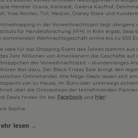
pple Händler Gravis, Karstadt, Galeria Kaufhof, Deichm
ell, Yves Rocher, TUI, Medion, Disney Store und hunder
nlineshopping in der Vorweihnachtszeit liegt übrigens v
stituts für Handelsforschung (IFH) in Köln ergab, dass 6
m kommenden Weihnachtsgeschäft online bis zu 500 E
ie Idee für das Shopping Event des Jahres stammt aus
edes Jahr Millionen von Amerikanern die Geschäfte auf
chnäppchen der Vorweihnachtszeit – stundenlanges An
ehören fest dazu. Der Black Friday Sale bringt den leg
eutschen Onlinehandel. Alle Mega-Deals lassen sich a
ntspannt von zu Hause, im Büro oder unterwegs sichern
chnell über die Onlineshops der teilnehmenden Partner.
nd Deals finden Ihr bei
Facebook
und
hier
!
ure Sophia
ehr lesen