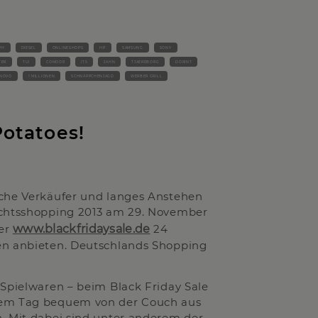
PH
DIESEL
ONLINESHOPS
HP
SAMSUNG
SONY
TER
TUI
CONDOR
ITS
JAHN
TJAEREBORG
DORINT
NOVO
1 MILLIONEN
SCHNÄPPCHENJAGD
WERBER GRILL
otatoes!
iche Verkäufer und langes Anstehen
nachtsshopping 2013 am 29. November
ter
www.blackfridaysale.de
24
en anbieten. Deutschlands Shopping
 Spielwaren – beim Black Friday Sale
inem Tag bequem von der Couch aus
. Mit dabei sind unter anderem der