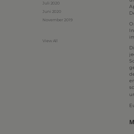
Juli 2020
A
Juni 2020
D
November 2019
O
In
i
View All
D
j
S
g
d
e
s
u
E
M