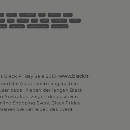
PH
DIESEL
ONLINESHOPS
HP
SAMSUNG
SONY
TER
TUI
CONDOR
ITS
JAHN
TJAEREBORG
DORINT
NOVO
1 MILLIONEN
SCHNÄPPCHENJAGD
WERBER GRILL
 Black Friday Sale 2013 (
www.blackfr
fand die Aktion erstmalig auch in
 User dabei. Neben der langen Black
n Australien, zeigen die positiven
nline Shopping Event Black Friday
 planen die Betreiber, das Event