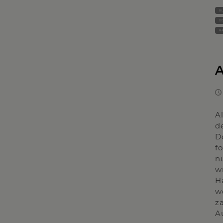
BL
G
MA
A
A
d
D
f
n
w
H
w
z
A