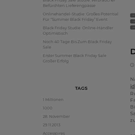
Black Friday Sale Studie: Verbraucher
Befürchten Lieferengpässe
Onlinehandel-Studie: Großes Potential
BL
Für “Summer Black Friday” Event
G
Black Friday Studie: Online-Händler
MA
Optimistisch
Noch 40 Tage Bis Zum Black Friday
Sale
D
Erster Summer Black Friday Sale
Großer Erfolg
N
i
TAGS
R
1 Millionen
F
B
1000
Sa
28. November
z
29.11.2013
Accessoires