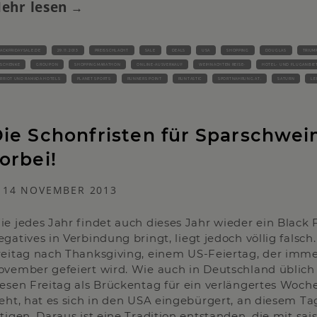
ehr lesen
ACKFRIDAYSALE.DE
29.11.2013
PREISSCHLACHT
SALE
DEALS
USA
SHOPPING
DOUGLAS
TRIUM
ESCHENKE
GROUPON
SHOPPINGMARATHON
ONLINE-AUSVERKAUF
WEIHNACHTEN REISE-
HOTEL- UND FLUGANBIE
RRIOT UND RAMADA HOTELS
PLANET SPORTS
RUNNERS POINT
RUNTASTIC
SPORTNAHRUNG.AT.
SATURN
LE
ie Schonfristen für Sparschwei
orbei!
14 NOVEMBER 2013
ie jedes Jahr findet auch dieses Jahr wieder ein Black 
egatives in Verbindung bringt, liegt jedoch völlig falsc
reitag nach Thanksgiving, einem US-Feiertag, der imm
ovember gefeiert wird. Wie auch in Deutschland üblich
iesen Freitag als Brückentag für ein verlängertes Woc
teht, hat es sich in den USA eingebürgert, an diesem T
ätigen. Daraus ist eine Tradition entstanden, die mit sa