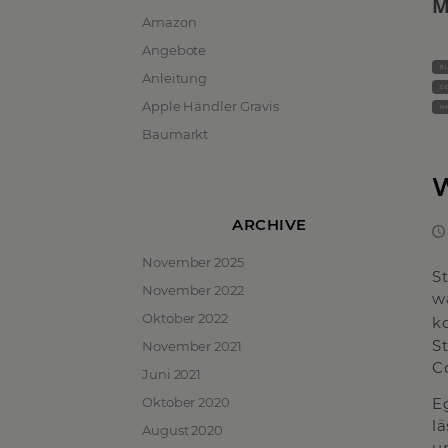
M
Amazon
Angebote
BL
Anleitung
G
Apple Händler Gravis
MA
Baumarkt
W
ARCHIVE
November 2025
S
November 2022
w
Oktober 2022
k
S
November 2021
C
Juni 2021
Oktober 2020
E
l
August 2020
u