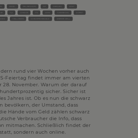
PH
DIESEL
ONLINESHOPS
HP
SAMSUNG
SONY
TER
TUI
CONDOR
ITS
JAHN
TJAEREBORG
DORINT
NOVO
1 MILLIONEN
SCHNÄPPCHENJAGD
WERBER GRILL
ondern rund vier Wochen vorher auch
 US-Feiertag findet immer am vierten
er 28. November. Warum der darauf
hundertprozentig sicher. Sicher ist
es Jahres ist. Ob es nun die schwarz
n bevölkern, der Umstand, dass
 die Hände vom Geld zählen schwarz
eutsche Verbraucher die Info, dass
on mitmachen. Schließlich findet der
tatt, sondern auch online.