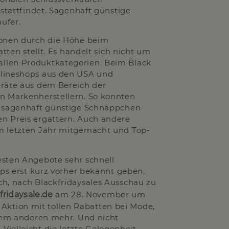
 stattfindet. Sagenhaft günstige
ufer.
ionen durch die Höhe beim
tten stellt. Es handelt sich nicht um
llen Produktkategorien. Beim Black
nlineshops aus den USA und
eräte aus dem Bereich der
n Markenherstellern. So konnten
hr sagenhaft günstige Schnäppchen
n Preis ergattern. Auch andere
im letzten Jahr mitgemacht und Top-
esten Angebote sehr schnell
ops erst kurz vorher bekannt geben,
ch, nach Blackfridaysales Ausschau zu
fridaysale.de
am 28. November um
ge Aktion mit tollen Rabatten bei Mode,
elem anderen mehr. Und nicht
ielleicht die letzte Gelegenheit