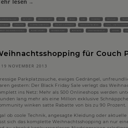
ehr lesen
ACKFRIDAYSALE.DE
29.11.2013
PREISSCHLACHT
SALE
DEALS
USA
SHOPPING
DOUGLAS
TRIUM
ESCHENKE
GROUPON
SHOPPINGMARATHON
ONLINE-AUSVERKAUF
WEIHNACHTEN REISE-
HOTEL- UND FLUGANBIE
RRIOT UND RAMADA HOTELS
PLANET SPORTS
RUNNERS POINT
RUNTASTIC
SPORTNAHRUNG.AT.
SATURN
LE
eihnachtsshopping für Couch P
19 NOVEMBER 2013
tressige Parkplatzssuche, ewiges Gedrängel, unfreundl
aren gestern: Der Black Friday Sale verlegt das Weih
omplett ins Netz: Mehr als 500 Onlineshops werden un
tunden lang mehr als eine Million exklusive Schnäppch
ommunity winken satte Rabatte von bis zu 90 Prozent.
gal ob coole Technik, angesagte Kleidung oder aktuelle
ässt sich das komplette Weihnachtsshopping an nur e
nd zu absolut konkurrenzlosen Niedrigpreisen erledigen