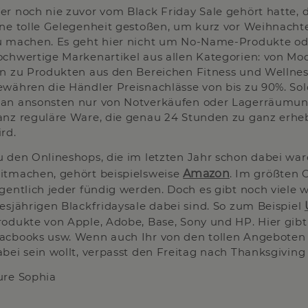
er noch nie zuvor vom Black Friday Sale gehört hatte, da
ine tolle Gelegenheit gestoßen, um kurz vor Weihnach
u machen. Es geht hier nicht um No-Name-Produkte ode
ochwertige Markenartikel aus allen Kategorien: von Mo
in zu Produkten aus den Bereichen Fitness und Wellness
ewähren die Händler Preisnachlässe von bis zu 90%. Sol
an ansonsten nur von Notverkäufen oder Lagerräumung
anz reguläre Ware, die genau 24 Stunden zu ganz erhe
rd.
u den Onlineshops, die im letzten Jahr schon dabei wa
itmachen, gehört beispielsweise
Amazon
. Im größten O
igentlich jeder fündig werden. Doch es gibt noch viele 
iesjährigen Blackfridaysale dabei sind. So zum Beispiel
rodukte von Apple, Adobe, Base, Sony und HP. Hier gibt
acbooks usw. Wenn auch Ihr von den tollen Angeboten 
abei sein wollt, verpasst den Freitag nach Thanksgiving 
ure Sophia