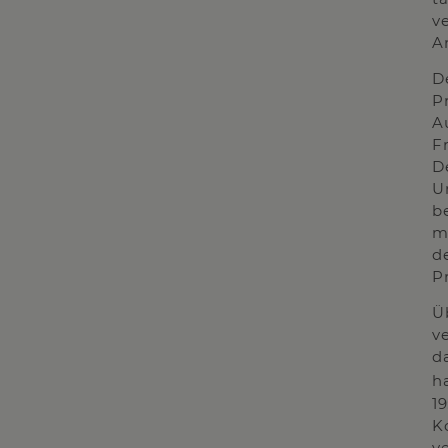
v
A
D
Pr
A
F
D
U
b
m
d
P
Ü
v
d
h
19
K
v