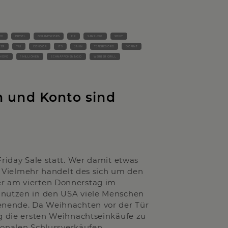
PH
DIESEL
ONLINESHOPS
HP
SAMSUNG
SONY
TER
TUI
CONDOR
ITS
JAHN
TJAEREBORG
DORINT
NOVO
1 MILLIONEN
SCHNÄPPCHENJAGD
WERBER GRILL
n und Konto sind
Friday Sale statt. Wer damit etwas
h. Vielmehr handelt des sich um den
er am vierten Donnerstag im
 nutzen in den USA viele Menschen
henende. Da Weihnachten vor der Tür
ag die ersten Weihnachtseinkäufe zu
isonalen Schlussverkäufen