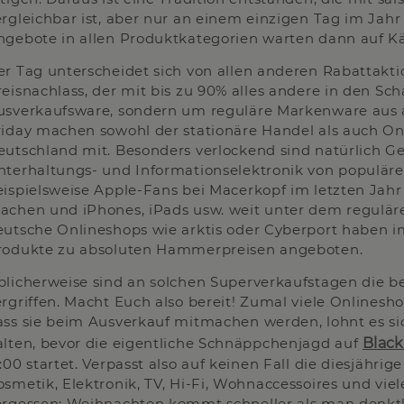
ergleichbar ist, aber nur an einem einzigen Tag im Jahr
ngebote in allen Produktkategorien warten dann auf Kä
er Tag unterscheidet sich von allen anderen Rabattakt
eisnachlass, der mit bis zu 90% alles andere in den Scha
usverkaufsware, sondern um reguläre Markenware aus a
riday machen sowohl der stationäre Handel als auch O
eutschland mit. Besonders verlockend sind natürlich G
nterhaltungs- und Informationselektronik von populäre
eispielsweise Apple-Fans bei Macerkopf im letzten Ja
achen und iPhones, iPads usw. weit unter dem reguläre
eutsche Onlineshops wie arktis oder Cyberport haben 
rodukte zu absoluten Hammerpreisen angeboten.
blicherweise sind an solchen Superverkaufstagen die b
ergriffen. Macht Euch also bereit! Zumal viele Onlinesh
ass sie beim Ausverkauf mitmachen werden, lohnt es si
alten, bevor die eigentliche Schnäppchenjagd auf
Black
:00 startet. Verpasst also auf keinen Fall die diesjähri
osmetik, Elektronik, TV, Hi-Fi, Wohnaccessoires und vi
ergessen: Weihnachten kommt schneller als man denkt! V