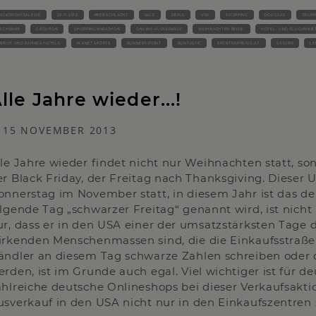
ACKFRIDAYSALE.DE
29.11.2013
PREISSCHLACHT
SALE
DEALS
USA
SHOPPING
DOUGLAS
TRIUM
ESCHENKE
GROUPON
SHOPPINGMARATHON
ONLINE-AUSVERKAUF
WEIHNACHTEN REISE-
HOTEL- UND FLUGANBIE
RRIOT UND RAMADA HOTELS
PLANET SPORTS
RUNNERS POINT
RUNTASTIC
SPORTNAHRUNG.AT.
SATURN
LE
lle Jahre wieder...!
15 NOVEMBER 2013
lle Jahre wieder findet nicht nur Weihnachten statt, s
er Black Friday, der Freitag nach Thanksgiving. Dieser
onnerstag im November statt, in diesem Jahr ist das d
olgende Tag „schwarzer Freitag“ genannt wird, ist nicht 
ur, dass er in den USA einer der umsatzstärksten Tage d
irkenden Menschenmassen sind, die die Einkaufsstraße
ändler an diesem Tag schwarze Zahlen schreiben oder
erden, ist im Grunde auch egal. Viel wichtiger ist für d
ahlreiche deutsche Onlineshops bei dieser Verkaufsakti
usverkauf in den USA nicht nur in den Einkaufszentren s