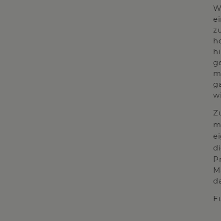
W
e
z
h
h
g
m
g
wi
Z
m
e
d
P
M
d
E