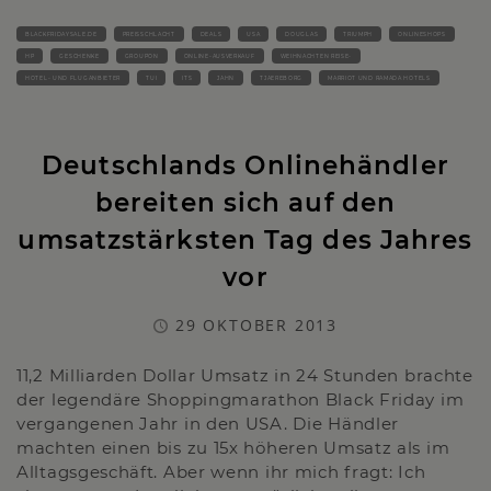
BLACKFRIDAYSALE.DE
PREISSCHLACHT
DEALS
USA
DOUGLAS
TRIUMPH
ONLINESHOPS
HP
GESCHENKE
GROUPON
ONLINE-AUSVERKAUF
WEIHNACHTEN REISE-
HOTEL- UND FLUGANBIETER
TUI
ITS
JAHN
TJAEREBORG
MARRIOT UND RAMADA HOTELS
Deutschlands Onlinehändler
bereiten sich auf den
umsatzstärksten Tag des Jahres
vor
29 OKTOBER 2013
11,2 Milliarden Dollar Umsatz in 24 Stunden brachte
der legendäre Shoppingmarathon Black Friday im
vergangenen Jahr in den USA. Die Händler
machten einen bis zu 15x höheren Umsatz als im
Alltagsgeschäft. Aber wenn ihr mich fragt: Ich