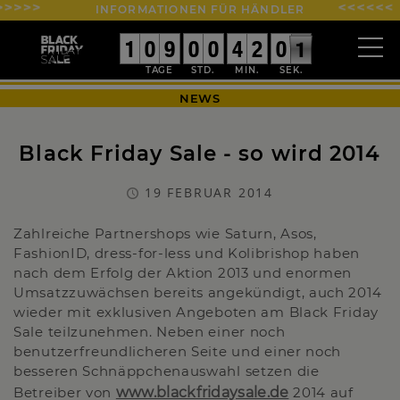
INFORMATIONEN FÜR HÄNDLER
0
0
1
1
9
9
0
0
0
0
9
9
9
9
0
0
9
9
0
0
0
0
4
4
2
1
0
5
0
9
2
0
0
NEWS
Black Friday Sale - so wird 2014
19 FEBRUAR 2014
Zahlreiche Partnershops wie Saturn, Asos,
FashionID, dress-for-less und Kolibrishop haben
nach dem Erfolg der Aktion 2013 und enormen
Umsatzzuwächsen bereits angekündigt, auch 2014
wieder mit exklusiven Angeboten am Black Friday
Sale teilzunehmen. Neben einer noch
benutzerfreundlicheren Seite und einer noch
besseren Schnäppchenauswahl setzen die
Betreiber von
www.blackfridaysale.de
2014 auf