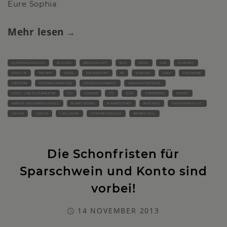
Eure Sophia
Mehr lesen
BLACKFRIDAYSALE.DE
29.11.2013
PREISSCHLACHT
SALE
DEALS
USA
SHOPPING
DOUGLAS
TRIUMPH
DIESEL
ONLINESHOPS
HP
SAMSUNG
SONY
GESCHENKE
GROUPON
SHOPPINGMARATHON
ONLINE-AUSVERKAUF
WEIHNACHTEN REISE-
HOTEL- UND FLUGANBIETER
TUI
CONDOR
ITS
JAHN
TJAEREBORG
DORINT
MARRIOT UND RAMADA HOTELS
PLANET SPORTS
RUNNERS POINT
RUNTASTIC
SPORTNAHRUNG.AT.
SATURN
LENOVO
1 MILLIONEN
SCHNÄPPCHENJAGD
WERBER GRILL
Die Schonfristen für
Sparschwein und Konto sind
vorbei!
14 NOVEMBER 2013