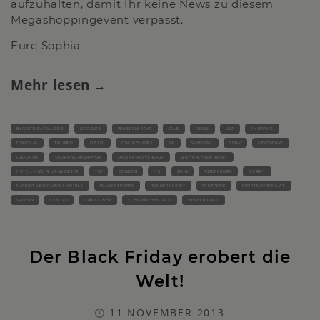
aufzuhalten, damit Ihr keine News zu diesem
Megashoppingevent verpasst.
Eure Sophia
Mehr lesen
BLACKFRIDAYSALE.DE
29.11.2013
PREISSCHLACHT
SALE
DEALS
USA
SHOPPING
DOUGLAS
TRIUMPH
DIESEL
ONLINESHOPS
HP
SAMSUNG
SONY
GESCHENKE
GROUPON
SHOPPINGMARATHON
ONLINE-AUSVERKAUF
WEIHNACHTEN REISE-
HOTEL- UND FLUGANBIETER
TUI
CONDOR
ITS
JAHN
TJAEREBORG
DORINT
MARRIOT UND RAMADA HOTELS
PLANET SPORTS
RUNNERS POINT
RUNTASTIC
SPORTNAHRUNG.AT.
SATURN
LENOVO
1 MILLIONEN
SCHNÄPPCHENJAGD
WERBER GRILL
Der Black Friday erobert die
Welt!
11 NOVEMBER 2013