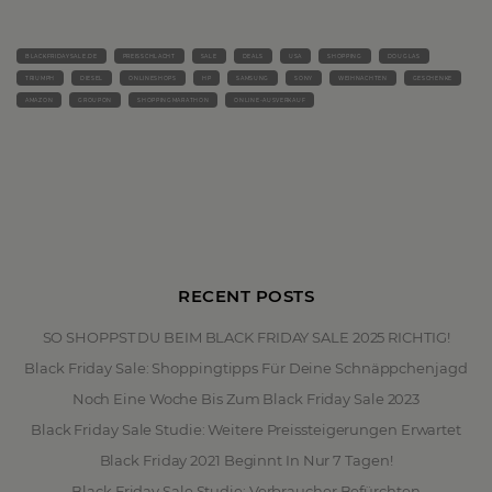
BLACKFRIDAYSALE.DE
PREISSCHLACHT
SALE
DEALS
USA
SHOPPING
DOUGLAS
TRIUMPH
DIESEL
ONLINESHOPS
HP
SAMSUNG
SONY
WEIHNACHTEN
GESCHENKE
AMAZON
GROUPON
SHOPPINGMARATHON
ONLINE-AUSVERKAUF
RECENT POSTS
SO SHOPPST DU BEIM BLACK FRIDAY SALE 2025 RICHTIG!
Black Friday Sale: Shoppingtipps Für Deine Schnäppchenjagd
Noch Eine Woche Bis Zum Black Friday Sale 2023
Black Friday Sale Studie: Weitere Preissteigerungen Erwartet
Black Friday 2021 Beginnt In Nur 7 Tagen!
Black Friday Sale Studie: Verbraucher Befürchten