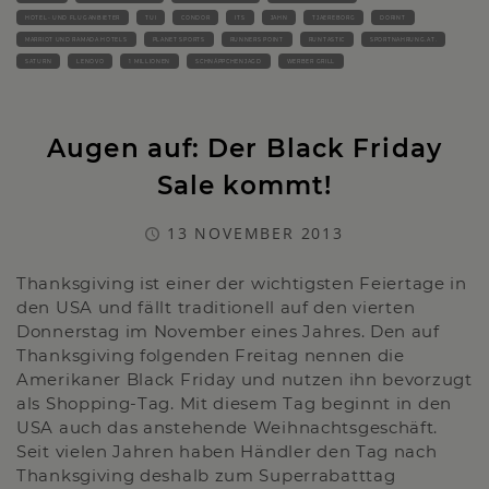
HOTEL- UND FLUGANBIETER
TUI
CONDOR
ITS
JAHN
TJAEREBORG
DORINT
MARRIOT UND RAMADA HOTELS
PLANET SPORTS
RUNNERS POINT
RUNTASTIC
SPORTNAHRUNG.AT.
SATURN
LENOVO
1 MILLIONEN
SCHNÄPPCHENJAGD
WERBER GRILL
Augen auf: Der Black Friday
Sale kommt!
13 NOVEMBER 2013
Thanksgiving ist einer der wichtigsten Feiertage in
den USA und fällt traditionell auf den vierten
Donnerstag im November eines Jahres. Den auf
Thanksgiving folgenden Freitag nennen die
Amerikaner Black Friday und nutzen ihn bevorzugt
als Shopping-Tag. Mit diesem Tag beginnt in den
USA auch das anstehende Weihnachtsgeschäft.
Seit vielen Jahren haben Händler den Tag nach
Thanksgiving deshalb zum Superrabatttag