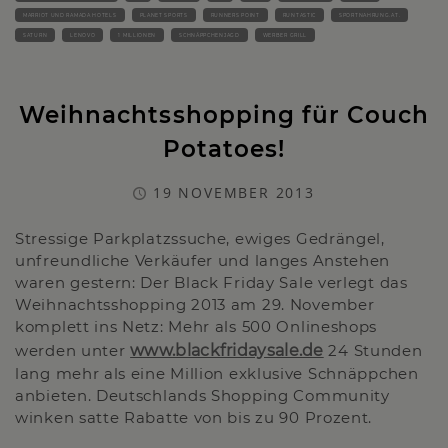
MARRIOT UND RAMADA HOTELS
PLANET SPORTS
RUNNERS POINT
RUNTASTIC
SPORTNAHRUNG.AT.
SATURN
LENOVO
1 MILLIONEN
SCHNÄPPCHENJAGD
WERBER GRILL
Weihnachtsshopping für Couch
Potatoes!
19 NOVEMBER 2013
Stressige Parkplatzssuche, ewiges Gedrängel,
unfreundliche Verkäufer und langes Anstehen
waren gestern: Der Black Friday Sale verlegt das
Weihnachtsshopping 2013 am 29. November
komplett ins Netz: Mehr als 500 Onlineshops
werden unter
www.blackfridaysale.de
24 Stunden
lang mehr als eine Million exklusive Schnäppchen
anbieten. Deutschlands Shopping Community
winken satte Rabatte von bis zu 90 Prozent.