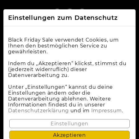
Einstellungen zum Datenschutz
Black Friday Sale verwendet Cookies, um
Ihnen den bestmöglichen Service zu
gewährleisten.
Online-Shops
Indem du „Akzeptieren“ klickst, stimmst du
(jederzeit widerruflich) dieser
Datenverarbeitung zu.
Apple Deals
Cybermonday
Unter „Einstellungen“ kannst du deine
Einstellungen ändern oder die
News
Datenverarbeitung ablehnen. Weitere
Informationen findest du in unserer
Wann Ist Black Friday?
Datenschutzerklärung
und im
Impressum
.
Lokale Deals
Einstellungen
Akzeptieren
Datenschutz
Impressum