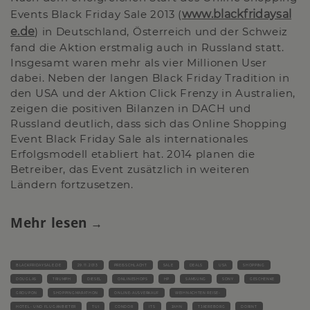
Events Black Friday Sale 2013 (
www.blackfridaysal
e.de
) in Deutschland, Österreich und der Schweiz
fand die Aktion erstmalig auch in Russland statt.
Insgesamt waren mehr als vier Millionen User
dabei. Neben der langen Black Friday Tradition in
den USA und der Aktion Click Frenzy in Australien,
zeigen die positiven Bilanzen in DACH und
Russland deutlich, dass sich das Online Shopping
Event Black Friday Sale als internationales
Erfolgsmodell etabliert hat. 2014 planen die
Betreiber, das Event zusätzlich in weiteren
Ländern fortzusetzen.
Mehr lesen
BLACKFRIDAYSALE.DE
29.11.2013
PREISSCHLACHT
SALE
DEALS
USA
SHOPPING
DOUGLAS
TRIUMPH
DIESEL
ONLINESHOPS
HP
SAMSUNG
SONY
GESCHENKE
GROUPON
SHOPPINGMARATHON
ONLINE-AUSVERKAUF
WEIHNACHTEN REISE-
HOTEL- UND FLUGANBIETER
TUI
CONDOR
ITS
JAHN
TJAEREBORG
DORINT