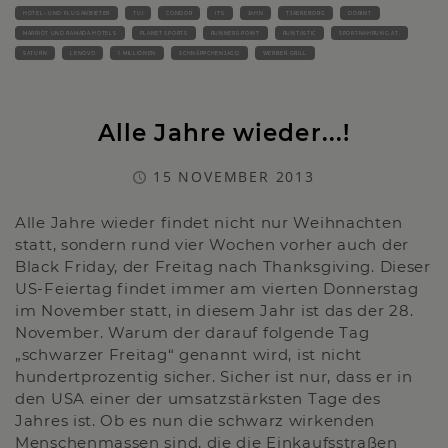
HOTEL- UND FLUGANBIETER
TUI
CONDOR
ITS
JAHN
TJAEREBORG
DORINT
MARRIOT UND RAMADA HOTELS
PLANET SPORTS
RUNNERS POINT
RUNTASTIC
SPORTNAHRUNG.AT.
SATURN
LENOVO
1 MILLIONEN
SCHNÄPPCHENJAGD
WERBER GRILL
Alle Jahre wieder...!
15 NOVEMBER 2013
Alle Jahre wieder findet nicht nur Weihnachten
statt, sondern rund vier Wochen vorher auch der
Black Friday, der Freitag nach Thanksgiving. Dieser
US-Feiertag findet immer am vierten Donnerstag
im November statt, in diesem Jahr ist das der 28.
November. Warum der darauf folgende Tag
„schwarzer Freitag“ genannt wird, ist nicht
hundertprozentig sicher. Sicher ist nur, dass er in
den USA einer der umsatzstärksten Tage des
Jahres ist. Ob es nun die schwarz wirkenden
Menschenmassen sind, die die Einkaufsstraßen