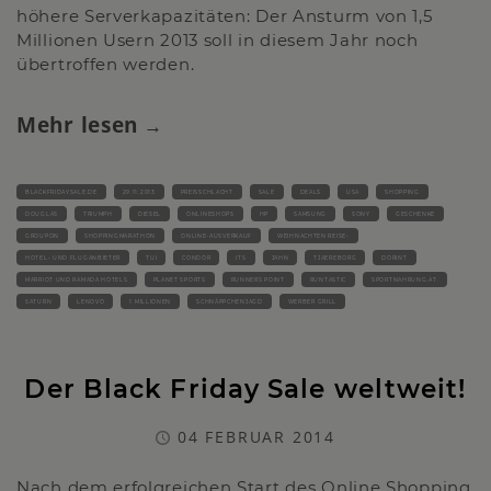
höhere Serverkapazitäten: Der Ansturm von 1,5
Millionen Usern 2013 soll in diesem Jahr noch
übertroffen werden.
Mehr lesen
BLACKFRIDAYSALE.DE
29.11.2013
PREISSCHLACHT
SALE
DEALS
USA
SHOPPING
DOUGLAS
TRIUMPH
DIESEL
ONLINESHOPS
HP
SAMSUNG
SONY
GESCHENKE
GROUPON
SHOPPINGMARATHON
ONLINE-AUSVERKAUF
WEIHNACHTEN REISE-
HOTEL- UND FLUGANBIETER
TUI
CONDOR
ITS
JAHN
TJAEREBORG
DORINT
MARRIOT UND RAMADA HOTELS
PLANET SPORTS
RUNNERS POINT
RUNTASTIC
SPORTNAHRUNG.AT.
SATURN
LENOVO
1 MILLIONEN
SCHNÄPPCHENJAGD
WERBER GRILL
Der Black Friday Sale weltweit!
04 FEBRUAR 2014
Nach dem erfolgreichen Start des Online Shopping