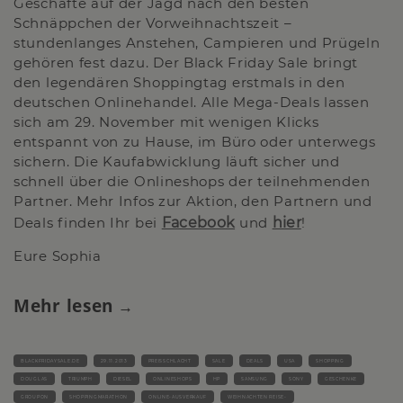
Geschäfte auf der Jagd nach den besten
Schnäppchen der Vorweihnachtszeit –
stundenlanges Anstehen, Campieren und Prügeln
gehören fest dazu. Der Black Friday Sale bringt
den legendären Shoppingtag erstmals in den
deutschen Onlinehandel. Alle Mega-Deals lassen
sich am 29. November mit wenigen Klicks
entspannt von zu Hause, im Büro oder unterwegs
sichern. Die Kaufabwicklung läuft sicher und
schnell über die Onlineshops der teilnehmenden
Partner. Mehr Infos zur Aktion, den Partnern und
Deals finden Ihr bei
Facebook
und
hier
!
Eure Sophia
Mehr lesen
BLACKFRIDAYSALE.DE
29.11.2013
PREISSCHLACHT
SALE
DEALS
USA
SHOPPING
DOUGLAS
TRIUMPH
DIESEL
ONLINESHOPS
HP
SAMSUNG
SONY
GESCHENKE
GROUPON
SHOPPINGMARATHON
ONLINE-AUSVERKAUF
WEIHNACHTEN REISE-