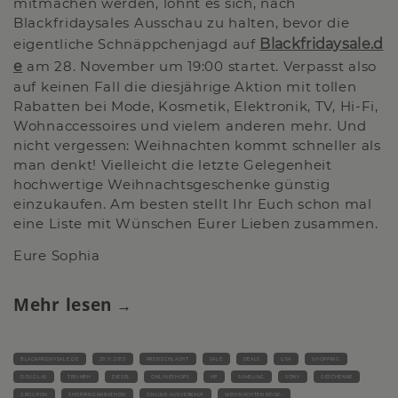
mitmachen werden, lohnt es sich, nach
Blackfridaysales Ausschau zu halten, bevor die
eigentliche Schnäppchenjagd auf
Blackfridaysale.d
e
am 28. November um 19:00 startet. Verpasst also
auf keinen Fall die diesjährige Aktion mit tollen
Rabatten bei Mode, Kosmetik, Elektronik, TV, Hi-Fi,
Wohnaccessoires und vielem anderen mehr. Und
nicht vergessen: Weihnachten kommt schneller als
man denkt! Vielleicht die letzte Gelegenheit
hochwertige Weihnachtsgeschenke günstig
einzukaufen. Am besten stellt Ihr Euch schon mal
eine Liste mit Wünschen Eurer Lieben zusammen.
Eure Sophia
Mehr lesen
BLACKFRIDAYSALE.DE
29.11.2013
PREISSCHLACHT
SALE
DEALS
USA
SHOPPING
DOUGLAS
TRIUMPH
DIESEL
ONLINESHOPS
HP
SAMSUNG
SONY
GESCHENKE
GROUPON
SHOPPINGMARATHON
ONLINE-AUSVERKAUF
WEIHNACHTEN REISE-