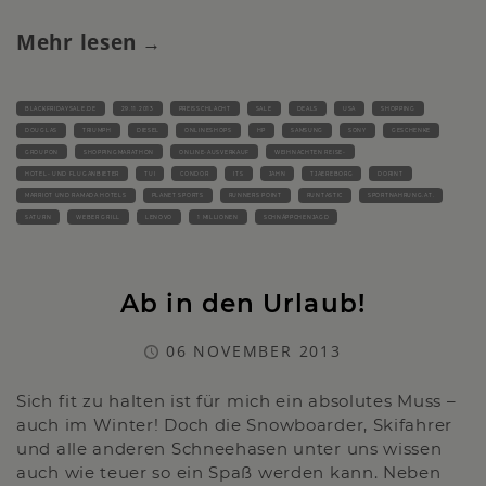
Mehr lesen
BLACKFRIDAYSALE.DE
29.11.2013
PREISSCHLACHT
SALE
DEALS
USA
SHOPPING
DOUGLAS
TRIUMPH
DIESEL
ONLINESHOPS
HP
SAMSUNG
SONY
GESCHENKE
GROUPON
SHOPPINGMARATHON
ONLINE-AUSVERKAUF
WEIHNACHTEN REISE-
HOTEL- UND FLUGANBIETER
TUI
CONDOR
ITS
JAHN
TJAEREBORG
DORINT
MARRIOT UND RAMADA HOTELS
PLANET SPORTS
RUNNERS POINT
RUNTASTIC
SPORTNAHRUNG.AT.
SATURN
WEBER GRILL
LENOVO
1 MILLIONEN
SCHNÄPPCHENJAGD
Ab in den Urlaub!
06 NOVEMBER 2013
Sich fit zu halten ist für mich ein absolutes Muss –
auch im Winter! Doch die Snowboarder, Skifahrer
und alle anderen Schneehasen unter uns wissen
auch wie teuer so ein Spaß werden kann. Neben