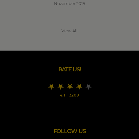
November 2019
View All
RATE US!
4.1
|
3209
FOLLOW US