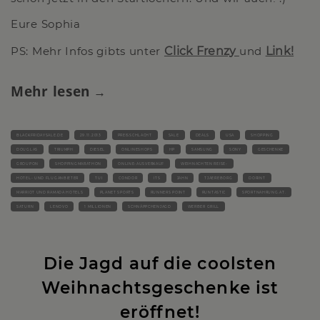
Eure Sophia
PS: Mehr Infos gibts unter
Click Frenzy
und
Link!
Mehr lesen
BLACKFRIDAYSALE.DE
29.11.2013
PREISSCHLACHT
SALE
DEALS
USA
SHOPPING
DOUGLAS
TRIUMPH
DIESEL
ONLINESHOPS
HP
SAMSUNG
SONY
GESCHENKE
GROUPON
SHOPPINGMARATHON
ONLINE-AUSVERKAUF
WEIHNACHTEN REISE-
HOTEL- UND FLUGANBIETER
TUI
CONDOR
ITS
JAHN
TJAEREBORG
DORINT
MARRIOT UND RAMADA HOTELS
PLANET SPORTS
RUNNERS POINT
RUNTASTIC
SPORTNAHRUNG.AT.
SATURN
LENOVO
1 MILLIONEN
SCHNÄPPCHENJAGD
WERBER GRILL
Die Jagd auf die coolsten
Weihnachtsgeschenke ist
eröffnet!