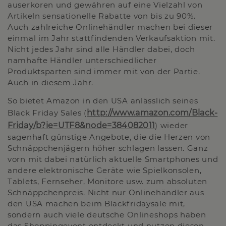
auserkoren und gewähren auf eine Vielzahl von
Artikeln sensationelle Rabatte von bis zu 90%.
Auch zahlreiche Onlinehändler machen bei dieser
einmal im Jahr stattfindenden Verkaufsaktion mit.
Nicht jedes Jahr sind alle Händler dabei, doch
namhafte Händler unterschiedlicher
Produktsparten sind immer mit von der Partie.
Auch in diesem Jahr.
So bietet Amazon in den USA anlässlich seines
Black Friday Sales (
http://www.amazon.com/Black-
Friday/b?ie=UTF8&node=384082011
) wieder
sagenhaft günstige Angebote, die die Herzen von
Schnäppchenjägern höher schlagen lassen. Ganz
vorn mit dabei natürlich aktuelle Smartphones und
andere elektronische Geräte wie Spielkonsolen,
Tablets, Fernseher, Monitore usw. zum absoluten
Schnäppchenpreis. Nicht nur Onlinehändler aus
den USA machen beim Blackfridaysale mit,
sondern auch viele deutsche Onlineshops haben
das Shoppingevent entdeckt und nutzen diesen