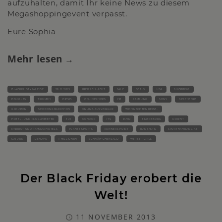
aufzuhalten, damit Ihr keine News zu diesem
Megashoppingevent verpasst.
Eure Sophia
Mehr lesen
BLACKFRIDAYSALE.DE
29.11.2013
PREISSCHLACHT
SALE
DEALS
USA
SHOPPING
DOUGLAS
TRIUMPH
DIESEL
ONLINESHOPS
HP
SAMSUNG
SONY
GESCHENKE
GROUPON
SHOPPINGMARATHON
ONLINE-AUSVERKAUF
WEIHNACHTEN REISE-
HOTEL- UND FLUGANBIETER
TUI
CONDOR
ITS
JAHN
TJAEREBORG
DORINT
MARRIOT UND RAMADA HOTELS
PLANET SPORTS
RUNNERS POINT
RUNTASTIC
SPORTNAHRUNG.AT.
SATURN
LENOVO
1 MILLIONEN
SCHNÄPPCHENJAGD
WERBER GRILL
Der Black Friday erobert die
Welt!
11 NOVEMBER 2013