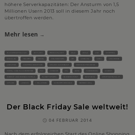
höhere Serverkapazitäten: Der Ansturm von 1,5
Millionen Usern 2013 soll in diesem Jahr noch
übertroffen werden.
Mehr lesen
BLACKFRIDAYSALE.DE
29.11.2013
PREISSCHLACHT
SALE
DEALS
USA
SHOPPING
DOUGLAS
TRIUMPH
DIESEL
ONLINESHOPS
HP
SAMSUNG
SONY
GESCHENKE
GROUPON
SHOPPINGMARATHON
ONLINE-AUSVERKAUF
WEIHNACHTEN REISE-
HOTEL- UND FLUGANBIETER
TUI
CONDOR
ITS
JAHN
TJAEREBORG
DORINT
MARRIOT UND RAMADA HOTELS
PLANET SPORTS
RUNNERS POINT
RUNTASTIC
SPORTNAHRUNG.AT.
SATURN
LENOVO
1 MILLIONEN
SCHNÄPPCHENJAGD
WERBER GRILL
Der Black Friday Sale weltweit!
04 FEBRUAR 2014
Nach dem erfolgreichen Start des Online Shopping