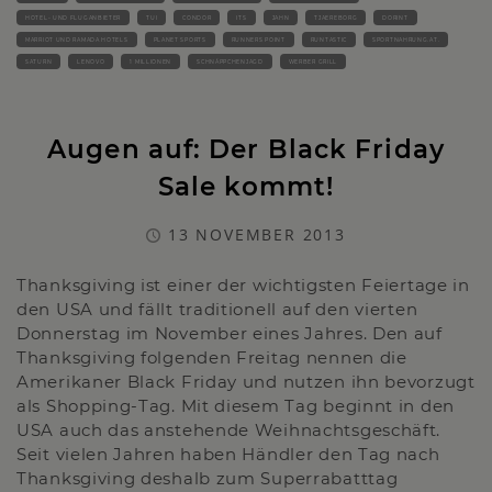
HOTEL- UND FLUGANBIETER
TUI
CONDOR
ITS
JAHN
TJAEREBORG
DORINT
MARRIOT UND RAMADA HOTELS
PLANET SPORTS
RUNNERS POINT
RUNTASTIC
SPORTNAHRUNG.AT.
SATURN
LENOVO
1 MILLIONEN
SCHNÄPPCHENJAGD
WERBER GRILL
Augen auf: Der Black Friday
Sale kommt!
13 NOVEMBER 2013
Thanksgiving ist einer der wichtigsten Feiertage in
den USA und fällt traditionell auf den vierten
Donnerstag im November eines Jahres. Den auf
Thanksgiving folgenden Freitag nennen die
Amerikaner Black Friday und nutzen ihn bevorzugt
als Shopping-Tag. Mit diesem Tag beginnt in den
USA auch das anstehende Weihnachtsgeschäft.
Seit vielen Jahren haben Händler den Tag nach
Thanksgiving deshalb zum Superrabatttag