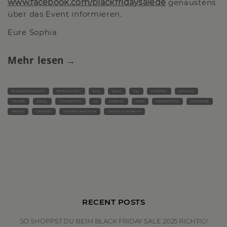
www.facebook.com/blackfridaysalede
genaustens
über das Event informieren.
Eure Sophia
Mehr lesen
BLACKFRIDAYSALE.DE
PREISSCHLACHT
SALE
DEALS
USA
SHOPPING
DOUGLAS
TRIUMPH
DIESEL
ONLINESHOPS
HP
SAMSUNG
SONY
WEIHNACHTEN
GESCHENKE
AMAZON
GROUPON
SHOPPINGMARATHON
ONLINE-AUSVERKAUF
RECENT POSTS
SO SHOPPST DU BEIM BLACK FRIDAY SALE 2025 RICHTIG!