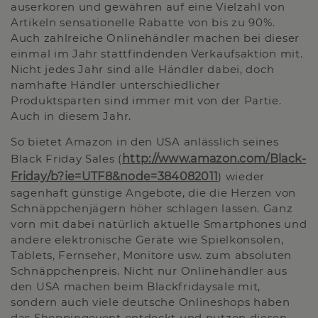
auserkoren und gewähren auf eine Vielzahl von
Artikeln sensationelle Rabatte von bis zu 90%.
Auch zahlreiche Onlinehändler machen bei dieser
einmal im Jahr stattfindenden Verkaufsaktion mit.
Nicht jedes Jahr sind alle Händler dabei, doch
namhafte Händler unterschiedlicher
Produktsparten sind immer mit von der Partie.
Auch in diesem Jahr.
So bietet Amazon in den USA anlässlich seines
Black Friday Sales (
http://www.amazon.com/Black-
Friday/b?ie=UTF8&node=384082011
) wieder
sagenhaft günstige Angebote, die die Herzen von
Schnäppchenjägern höher schlagen lassen. Ganz
vorn mit dabei natürlich aktuelle Smartphones und
andere elektronische Geräte wie Spielkonsolen,
Tablets, Fernseher, Monitore usw. zum absoluten
Schnäppchenpreis. Nicht nur Onlinehändler aus
den USA machen beim Blackfridaysale mit,
sondern auch viele deutsche Onlineshops haben
das Shoppingevent entdeckt und nutzen diesen