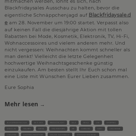
mitmachen werden, lohnt es sich, nach
Blackfridaysales Ausschau zu halten, bevor die
eigentliche Schnäppchenjagd auf
Blackfridaysale.d
e
am 28. November um 19:00 startet. Verpasst also
auf keinen Fall die diesjährige Aktion mit tollen
Rabatten bei Mode, Kosmetik, Elektronik, TV, Hi-Fi,
Wohnaccessoires und vielem anderen mehr. Und
nicht vergessen: Weihnachten kommt schneller als
man denkt! Vielleicht die letzte Gelegenheit
hochwertige Weihnachtsgeschenke günstig
einzukaufen. Am besten stellt Ihr Euch schon mal
eine Liste mit Wünschen Eurer Lieben zusammen.
Eure Sophia
Mehr lesen
BLACKFRIDAYSALE.DE
29.11.2013
PREISSCHLACHT
SALE
DEALS
USA
SHOPPING
DOUGLAS
TRIUMPH
DIESEL
ONLINESHOPS
HP
SAMSUNG
SONY
GESCHENKE
GROUPON
SHOPPINGMARATHON
ONLINE-AUSVERKAUF
WEIHNACHTEN REISE-