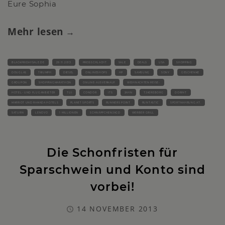
Eure Sophia
Mehr lesen
BLACKFRIDAYSALE.DE
29.11.2013
PREISSCHLACHT
SALE
DEALS
USA
SHOPPING
DOUGLAS
TRIUMPH
DIESEL
ONLINESHOPS
HP
SAMSUNG
SONY
GESCHENKE
GROUPON
SHOPPINGMARATHON
ONLINE-AUSVERKAUF
WEIHNACHTEN REISE-
HOTEL- UND FLUGANBIETER
TUI
CONDOR
ITS
JAHN
TJAEREBORG
DORINT
MARRIOT UND RAMADA HOTELS
PLANET SPORTS
RUNNERS POINT
RUNTASTIC
SPORTNAHRUNG.AT.
SATURN
LENOVO
1 MILLIONEN
SCHNÄPPCHENJAGD
WERBER GRILL
Die Schonfristen für
Sparschwein und Konto sind
vorbei!
14 NOVEMBER 2013