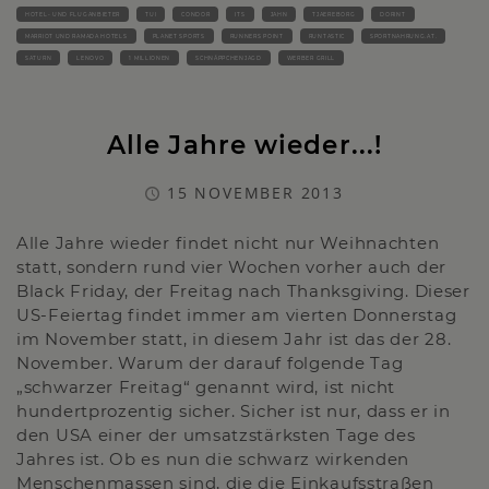
HOTEL- UND FLUGANBIETER
TUI
CONDOR
ITS
JAHN
TJAEREBORG
DORINT
MARRIOT UND RAMADA HOTELS
PLANET SPORTS
RUNNERS POINT
RUNTASTIC
SPORTNAHRUNG.AT.
SATURN
LENOVO
1 MILLIONEN
SCHNÄPPCHENJAGD
WERBER GRILL
Alle Jahre wieder...!
15 NOVEMBER 2013
Alle Jahre wieder findet nicht nur Weihnachten
statt, sondern rund vier Wochen vorher auch der
Black Friday, der Freitag nach Thanksgiving. Dieser
US-Feiertag findet immer am vierten Donnerstag
im November statt, in diesem Jahr ist das der 28.
November. Warum der darauf folgende Tag
„schwarzer Freitag“ genannt wird, ist nicht
hundertprozentig sicher. Sicher ist nur, dass er in
den USA einer der umsatzstärksten Tage des
Jahres ist. Ob es nun die schwarz wirkenden
Menschenmassen sind, die die Einkaufsstraßen