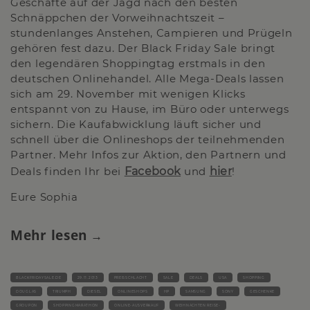
Geschäfte auf der Jagd nach den besten
Schnäppchen der Vorweihnachtszeit –
stundenlanges Anstehen, Campieren und Prügeln
gehören fest dazu. Der Black Friday Sale bringt
den legendären Shoppingtag erstmals in den
deutschen Onlinehandel. Alle Mega-Deals lassen
sich am 29. November mit wenigen Klicks
entspannt von zu Hause, im Büro oder unterwegs
sichern. Die Kaufabwicklung läuft sicher und
schnell über die Onlineshops der teilnehmenden
Partner. Mehr Infos zur Aktion, den Partnern und
Deals finden Ihr bei
Facebook
und
hier
!
Eure Sophia
Mehr lesen
BLACKFRIDAYSALE.DE
29.11.2013
PREISSCHLACHT
SALE
DEALS
USA
SHOPPING
DOUGLAS
TRIUMPH
DIESEL
ONLINESHOPS
HP
SAMSUNG
SONY
GESCHENKE
GROUPON
SHOPPINGMARATHON
ONLINE-AUSVERKAUF
WEIHNACHTEN REISE-