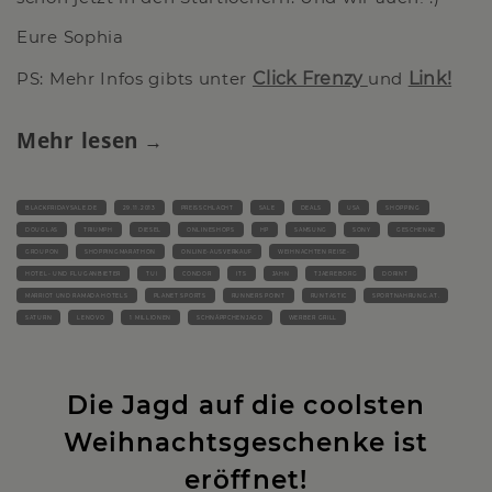
Eure Sophia
PS: Mehr Infos gibts unter
Click Frenzy
und
Link!
Mehr lesen
BLACKFRIDAYSALE.DE
29.11.2013
PREISSCHLACHT
SALE
DEALS
USA
SHOPPING
DOUGLAS
TRIUMPH
DIESEL
ONLINESHOPS
HP
SAMSUNG
SONY
GESCHENKE
GROUPON
SHOPPINGMARATHON
ONLINE-AUSVERKAUF
WEIHNACHTEN REISE-
HOTEL- UND FLUGANBIETER
TUI
CONDOR
ITS
JAHN
TJAEREBORG
DORINT
MARRIOT UND RAMADA HOTELS
PLANET SPORTS
RUNNERS POINT
RUNTASTIC
SPORTNAHRUNG.AT.
SATURN
LENOVO
1 MILLIONEN
SCHNÄPPCHENJAGD
WERBER GRILL
Die Jagd auf die coolsten
Weihnachtsgeschenke ist
eröffnet!