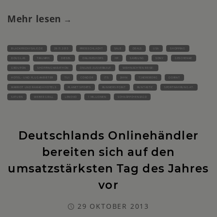
Mehr lesen
BLACKFRIDAYSALE.DE
29.11.2013
PREISSCHLACHT
SALE
DEALS
USA
SHOPPING
DOUGLAS
TRIUMPH
DIESEL
ONLINESHOPS
HP
SAMSUNG
SONY
GESCHENKE
GROUPON
SHOPPINGMARATHON
ONLINE-AUSVERKAUF
WEIHNACHTEN REISE-
HOTEL- UND FLUGANBIETER
TUI
CONDOR
ITS
JAHN
TJAEREBORG
DORINT
MARRIOT UND RAMADA HOTELS
PLANET SPORTS
RUNNERS POINT
RUNTASTIC
SPORTNAHRUNG.AT.
SATURN
WEBER GRILL
LENOVO
1 MILLIONEN
SCHNÄPPCHENJAGD
Deutschlands Onlinehändler
bereiten sich auf den
umsatzstärksten Tag des Jahres
vor
29 OKTOBER 2013