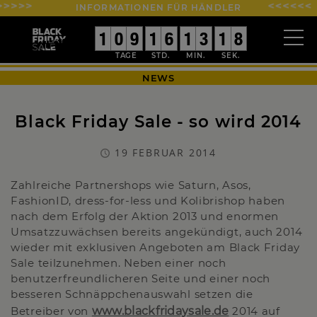
INFORMATIONEN FÜR HÄNDLER
0
0
1
1
9
9
0
0
0
0
9
9
0
0
1
1
0
0
6
6
0
0
1
1
0
0
3
3
2
1
1
8
7
7
NEWS
Black Friday Sale - so wird 2014
19 FEBRUAR 2014
Zahlreiche Partnershops wie Saturn, Asos,
FashionID, dress-for-less und Kolibrishop haben
nach dem Erfolg der Aktion 2013 und enormen
Umsatzzuwächsen bereits angekündigt, auch 2014
wieder mit exklusiven Angeboten am Black Friday
Sale teilzunehmen. Neben einer noch
benutzerfreundlicheren Seite und einer noch
besseren Schnäppchenauswahl setzen die
Betreiber von
www.blackfridaysale.de
2014 auf