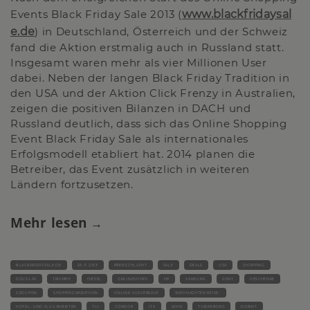
Events Black Friday Sale 2013 (
www.blackfridaysal
e.de
) in Deutschland, Österreich und der Schweiz
fand die Aktion erstmalig auch in Russland statt.
Insgesamt waren mehr als vier Millionen User
dabei. Neben der langen Black Friday Tradition in
den USA und der Aktion Click Frenzy in Australien,
zeigen die positiven Bilanzen in DACH und
Russland deutlich, dass sich das Online Shopping
Event Black Friday Sale als internationales
Erfolgsmodell etabliert hat. 2014 planen die
Betreiber, das Event zusätzlich in weiteren
Ländern fortzusetzen.
Mehr lesen
BLACKFRIDAYSALE.DE
29.11.2013
PREISSCHLACHT
SALE
DEALS
USA
SHOPPING
DOUGLAS
TRIUMPH
DIESEL
ONLINESHOPS
HP
SAMSUNG
SONY
GESCHENKE
GROUPON
SHOPPINGMARATHON
ONLINE-AUSVERKAUF
WEIHNACHTEN REISE-
HOTEL- UND FLUGANBIETER
TUI
CONDOR
ITS
JAHN
TJAEREBORG
DORINT