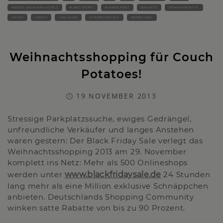
MARRIOT UND RAMADA HOTELS
PLANET SPORTS
RUNNERS POINT
RUNTASTIC
SPORTNAHRUNG.AT.
SATURN
LENOVO
1 MILLIONEN
SCHNÄPPCHENJAGD
WERBER GRILL
Weihnachtsshopping für Couch
Potatoes!
19 NOVEMBER 2013
Stressige Parkplatzssuche, ewiges Gedrängel,
unfreundliche Verkäufer und langes Anstehen
waren gestern: Der Black Friday Sale verlegt das
Weihnachtsshopping 2013 am 29. November
komplett ins Netz: Mehr als 500 Onlineshops
werden unter
www.blackfridaysale.de
24 Stunden
lang mehr als eine Million exklusive Schnäppchen
anbieten. Deutschlands Shopping Community
winken satte Rabatte von bis zu 90 Prozent.