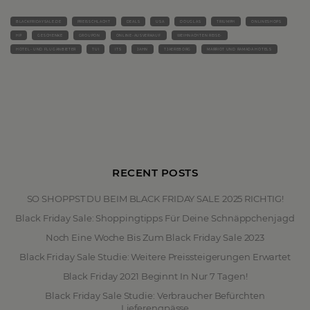
BLACKFRIDAYSALE.DE
PREISSCHLACHT
DEALS
USA
DOUGLAS
TRIUMPH
ONLINESHOPS
HP
GESCHENKE
GROUPON
ONLINE-AUSVERKAUF
WEIHNACHTEN REISE-
HOTEL- UND FLUGANBIETER
TUI
ITS
JAHN
TJAEREBORG
MARRIOT UND RAMADA HOTELS
RECENT POSTS
SO SHOPPST DU BEIM BLACK FRIDAY SALE 2025 RICHTIG!
Black Friday Sale: Shoppingtipps Für Deine Schnäppchenjagd
Noch Eine Woche Bis Zum Black Friday Sale 2023
Black Friday Sale Studie: Weitere Preissteigerungen Erwartet
Black Friday 2021 Beginnt In Nur 7 Tagen!
Black Friday Sale Studie: Verbraucher Befürchten
Lieferengpässe