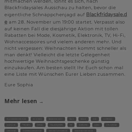
mitmachen werden, lohnt es sich, nach
Blackfridaysales Ausschau zu halten, bevor die
eigentliche Schnäppchenjagd auf
Blackfridaysale.d
e
am 28. November um 19:00 startet. Verpasst also
auf keinen Fall die diesjährige Aktion mit tollen
Rabatten bei Mode, Kosmetik, Elektronik, TV, Hi-Fi,
Wohnaccessoires und vielem anderen mehr. Und
nicht vergessen: Weihnachten kommt schneller als
man denkt! Vielleicht die letzte Gelegenheit
hochwertige Weihnachtsgeschenke günstig
einzukaufen. Am besten stellt Ihr Euch schon mal
eine Liste mit Wünschen Eurer Lieben zusammen.
Eure Sophia
Mehr lesen
BLACKFRIDAYSALE.DE
29.11.2013
PREISSCHLACHT
SALE
DEALS
USA
SHOPPING
DOUGLAS
TRIUMPH
DIESEL
ONLINESHOPS
HP
SAMSUNG
SONY
GESCHENKE
GROUPON
SHOPPINGMARATHON
ONLINE-AUSVERKAUF
WEIHNACHTEN REISE-