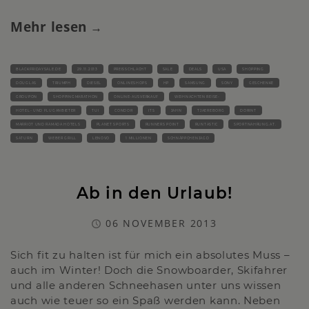
Mehr lesen
BLACKFRIDAYSALE.DE
29.11.2013
PREISSCHLACHT
SALE
DEALS
USA
SHOPPING
DOUGLAS
TRIUMPH
DIESEL
ONLINESHOPS
HP
SAMSUNG
SONY
GESCHENKE
GROUPON
SHOPPINGMARATHON
ONLINE-AUSVERKAUF
WEIHNACHTEN REISE-
HOTEL- UND FLUGANBIETER
TUI
CONDOR
ITS
JAHN
TJAEREBORG
DORINT
MARRIOT UND RAMADA HOTELS
PLANET SPORTS
RUNNERS POINT
RUNTASTIC
SPORTNAHRUNG.AT.
SATURN
WEBER GRILL
LENOVO
1 MILLIONEN
SCHNÄPPCHENJAGD
Ab in den Urlaub!
06 NOVEMBER 2013
Sich fit zu halten ist für mich ein absolutes Muss –
auch im Winter! Doch die Snowboarder, Skifahrer
und alle anderen Schneehasen unter uns wissen
auch wie teuer so ein Spaß werden kann. Neben