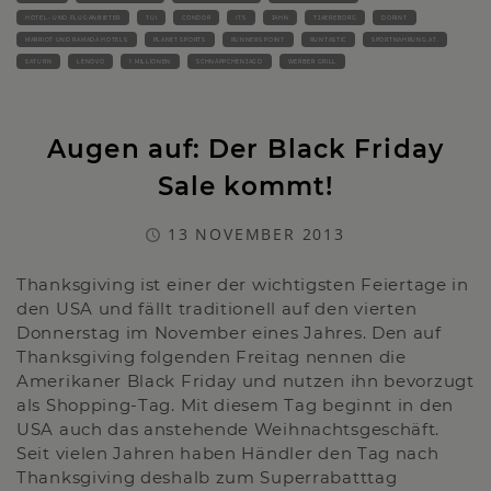
HOTEL- UND FLUGANBIETER
TUI
CONDOR
ITS
JAHN
TJAEREBORG
DORINT
MARRIOT UND RAMADA HOTELS
PLANET SPORTS
RUNNERS POINT
RUNTASTIC
SPORTNAHRUNG.AT.
SATURN
LENOVO
1 MILLIONEN
SCHNÄPPCHENJAGD
WERBER GRILL
Augen auf: Der Black Friday
Sale kommt!
13 NOVEMBER 2013
Thanksgiving ist einer der wichtigsten Feiertage in
den USA und fällt traditionell auf den vierten
Donnerstag im November eines Jahres. Den auf
Thanksgiving folgenden Freitag nennen die
Amerikaner Black Friday und nutzen ihn bevorzugt
als Shopping-Tag. Mit diesem Tag beginnt in den
USA auch das anstehende Weihnachtsgeschäft.
Seit vielen Jahren haben Händler den Tag nach
Thanksgiving deshalb zum Superrabatttag