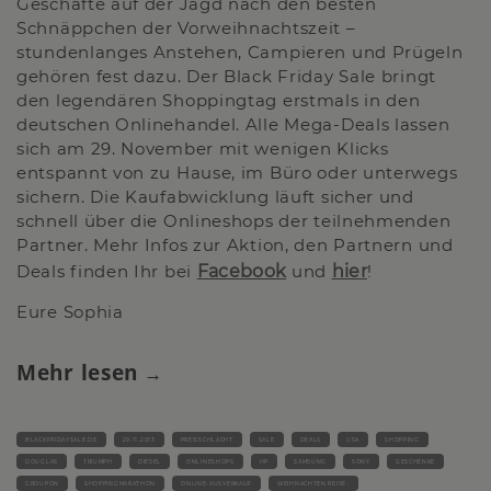
Geschäfte auf der Jagd nach den besten
Schnäppchen der Vorweihnachtszeit –
stundenlanges Anstehen, Campieren und Prügeln
gehören fest dazu. Der Black Friday Sale bringt
den legendären Shoppingtag erstmals in den
deutschen Onlinehandel. Alle Mega-Deals lassen
sich am 29. November mit wenigen Klicks
entspannt von zu Hause, im Büro oder unterwegs
sichern. Die Kaufabwicklung läuft sicher und
schnell über die Onlineshops der teilnehmenden
Partner. Mehr Infos zur Aktion, den Partnern und
Deals finden Ihr bei
Facebook
und
hier
!
Eure Sophia
Mehr lesen
BLACKFRIDAYSALE.DE
29.11.2013
PREISSCHLACHT
SALE
DEALS
USA
SHOPPING
DOUGLAS
TRIUMPH
DIESEL
ONLINESHOPS
HP
SAMSUNG
SONY
GESCHENKE
GROUPON
SHOPPINGMARATHON
ONLINE-AUSVERKAUF
WEIHNACHTEN REISE-