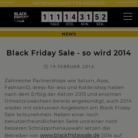
INFORMATIONEN FÜR HÄNDLER
0
0
1
1
0
0
1
1
0
0
1
1
0
0
1
1
0
0
4
4
0
0
3
3
0
0
1
1
0
0
5
5
2
1
1
NEWS
Black Friday Sale - so wird 2014
19 FEBRUAR 2014
Zahlreiche Partnershops wie Saturn, Asos,
FashionID, dress-for-less und Kolibrishop haben
nach dem Erfolg der Aktion 2013 und enormen
Umsatzzuwächsen bereits angekündigt, auch 2014
wieder mit exklusiven Angeboten am Black Friday
Sale teilzunehmen. Neben einer noch
benutzerfreundlicheren Seite und einer noch
besseren Schnäppchenauswahl setzen die
Betreiber von
www.blackfridaysale.de
2014 auf