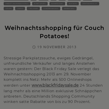
MARRIOT UND RAMADA HOTELS
PLANET SPORTS
RUNNERS POINT
RUNTASTIC
SPORTNAHRUNG.AT.
SATURN
LENOVO
1 MILLIONEN
SCHNÄPPCHENJAGD
WERBER GRILL
Weihnachtsshopping für Couch
Potatoes!
19 NOVEMBER 2013
Stressige Parkplatzssuche, ewiges Gedrängel,
unfreundliche Verkäufer und langes Anstehen
waren gestern: Der Black Friday Sale verlegt das
Weihnachtsshopping 2013 am 29. November
komplett ins Netz: Mehr als 500 Onlineshops
werden unter
www.blackfridaysale.de
24 Stunden
lang mehr als eine Million exklusive Schnäppchen
anbieten. Deutschlands Shopping Community
winken satte Rabatte von bis zu 90 Prozent.