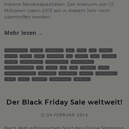
höhere Serverkapazitäten: Der Ansturm von 1,5
Millionen Usern 2013 soll in diesem Jahr noch
übertroffen werden.
Mehr lesen
BLACKFRIDAYSALE.DE
29.11.2013
PREISSCHLACHT
SALE
DEALS
USA
SHOPPING
DOUGLAS
TRIUMPH
DIESEL
ONLINESHOPS
HP
SAMSUNG
SONY
GESCHENKE
GROUPON
SHOPPINGMARATHON
ONLINE-AUSVERKAUF
WEIHNACHTEN REISE-
HOTEL- UND FLUGANBIETER
TUI
CONDOR
ITS
JAHN
TJAEREBORG
DORINT
MARRIOT UND RAMADA HOTELS
PLANET SPORTS
RUNNERS POINT
RUNTASTIC
SPORTNAHRUNG.AT.
SATURN
LENOVO
1 MILLIONEN
SCHNÄPPCHENJAGD
WERBER GRILL
Der Black Friday Sale weltweit!
04 FEBRUAR 2014
Nach dem erfolgreichen Start des Online Shopping