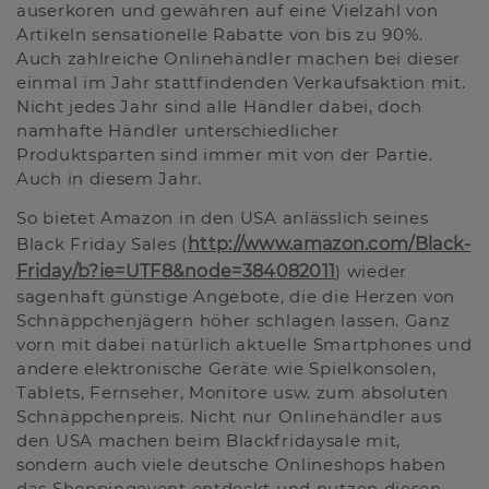
auserkoren und gewähren auf eine Vielzahl von
Artikeln sensationelle Rabatte von bis zu 90%.
Auch zahlreiche Onlinehändler machen bei dieser
einmal im Jahr stattfindenden Verkaufsaktion mit.
Nicht jedes Jahr sind alle Händler dabei, doch
namhafte Händler unterschiedlicher
Produktsparten sind immer mit von der Partie.
Auch in diesem Jahr.
So bietet Amazon in den USA anlässlich seines
Black Friday Sales (
http://www.amazon.com/Black-
Friday/b?ie=UTF8&node=384082011
) wieder
sagenhaft günstige Angebote, die die Herzen von
Schnäppchenjägern höher schlagen lassen. Ganz
vorn mit dabei natürlich aktuelle Smartphones und
andere elektronische Geräte wie Spielkonsolen,
Tablets, Fernseher, Monitore usw. zum absoluten
Schnäppchenpreis. Nicht nur Onlinehändler aus
den USA machen beim Blackfridaysale mit,
sondern auch viele deutsche Onlineshops haben
das Shoppingevent entdeckt und nutzen diesen