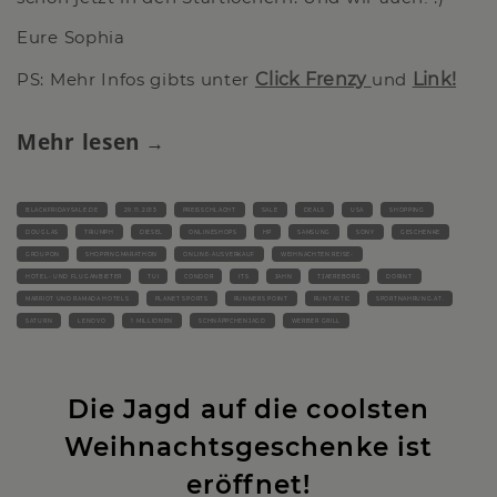
Eure Sophia
PS: Mehr Infos gibts unter
Click Frenzy
und
Link!
Mehr lesen
BLACKFRIDAYSALE.DE
29.11.2013
PREISSCHLACHT
SALE
DEALS
USA
SHOPPING
DOUGLAS
TRIUMPH
DIESEL
ONLINESHOPS
HP
SAMSUNG
SONY
GESCHENKE
GROUPON
SHOPPINGMARATHON
ONLINE-AUSVERKAUF
WEIHNACHTEN REISE-
HOTEL- UND FLUGANBIETER
TUI
CONDOR
ITS
JAHN
TJAEREBORG
DORINT
MARRIOT UND RAMADA HOTELS
PLANET SPORTS
RUNNERS POINT
RUNTASTIC
SPORTNAHRUNG.AT.
SATURN
LENOVO
1 MILLIONEN
SCHNÄPPCHENJAGD
WERBER GRILL
Die Jagd auf die coolsten
Weihnachtsgeschenke ist
eröffnet!