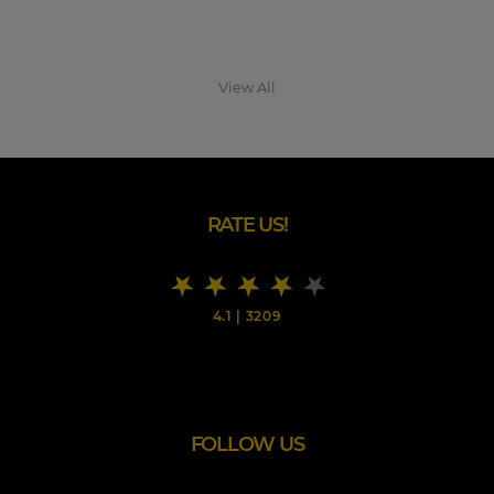
View All
RATE US!
4.1
|
3209
FOLLOW US