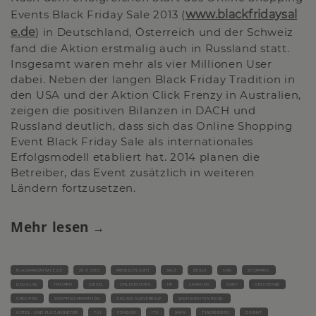
Events Black Friday Sale 2013 (
www.blackfridaysal
e.de
) in Deutschland, Österreich und der Schweiz
fand die Aktion erstmalig auch in Russland statt.
Insgesamt waren mehr als vier Millionen User
dabei. Neben der langen Black Friday Tradition in
den USA und der Aktion Click Frenzy in Australien,
zeigen die positiven Bilanzen in DACH und
Russland deutlich, dass sich das Online Shopping
Event Black Friday Sale als internationales
Erfolgsmodell etabliert hat. 2014 planen die
Betreiber, das Event zusätzlich in weiteren
Ländern fortzusetzen.
Mehr lesen
BLACKFRIDAYSALE.DE
29.11.2013
PREISSCHLACHT
SALE
DEALS
USA
SHOPPING
DOUGLAS
TRIUMPH
DIESEL
ONLINESHOPS
HP
SAMSUNG
SONY
GESCHENKE
GROUPON
SHOPPINGMARATHON
ONLINE-AUSVERKAUF
WEIHNACHTEN REISE-
HOTEL- UND FLUGANBIETER
TUI
CONDOR
ITS
JAHN
TJAEREBORG
DORINT