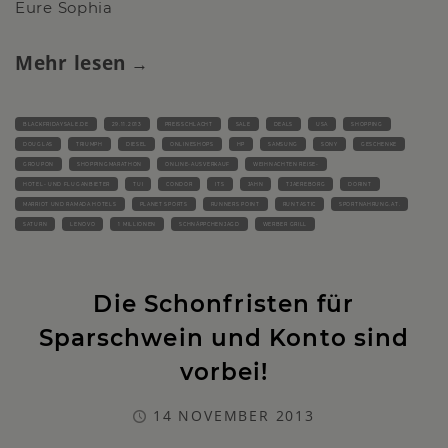
Eure Sophia
Mehr lesen
BLACKFRIDAYSALE.DE
29.11.2013
PREISSCHLACHT
SALE
DEALS
USA
SHOPPING
DOUGLAS
TRIUMPH
DIESEL
ONLINESHOPS
HP
SAMSUNG
SONY
GESCHENKE
GROUPON
SHOPPINGMARATHON
ONLINE-AUSVERKAUF
WEIHNACHTEN REISE-
HOTEL- UND FLUGANBIETER
TUI
CONDOR
ITS
JAHN
TJAEREBORG
DORINT
MARRIOT UND RAMADA HOTELS
PLANET SPORTS
RUNNERS POINT
RUNTASTIC
SPORTNAHRUNG.AT.
SATURN
LENOVO
1 MILLIONEN
SCHNÄPPCHENJAGD
WERBER GRILL
Die Schonfristen für
Sparschwein und Konto sind
vorbei!
14 NOVEMBER 2013