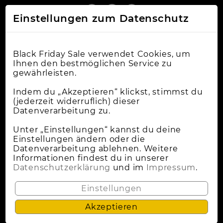
Einstellungen zum Datenschutz
Black Friday Sale verwendet Cookies, um
Ihnen den bestmöglichen Service zu
gewährleisten.
Online-Shops
Indem du „Akzeptieren“ klickst, stimmst du
(jederzeit widerruflich) dieser
Datenverarbeitung zu.
Apple Deals
Cybermonday
Unter „Einstellungen“ kannst du deine
Einstellungen ändern oder die
News
Datenverarbeitung ablehnen. Weitere
Informationen findest du in unserer
Wann Ist Black Friday?
Datenschutzerklärung
und im
Impressum
.
Lokale Deals
Einstellungen
Akzeptieren
Datenschutz
Impressum