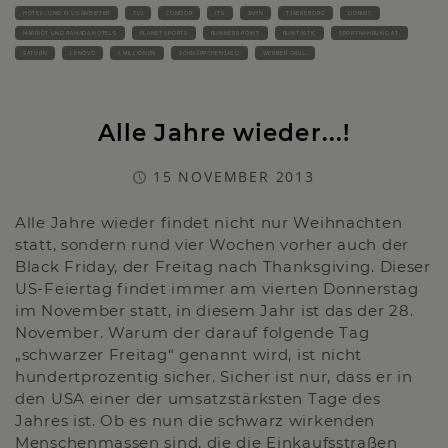
HOTEL- UND FLUGANBIETER
TUI
CONDOR
ITS
JAHN
TJAEREBORG
DORINT
MARRIOT UND RAMADA HOTELS
PLANET SPORTS
RUNNERS POINT
RUNTASTIC
SPORTNAHRUNG.AT.
SATURN
LENOVO
1 MILLIONEN
SCHNÄPPCHENJAGD
WERBER GRILL
Alle Jahre wieder...!
15 NOVEMBER 2013
Alle Jahre wieder findet nicht nur Weihnachten
statt, sondern rund vier Wochen vorher auch der
Black Friday, der Freitag nach Thanksgiving. Dieser
US-Feiertag findet immer am vierten Donnerstag
im November statt, in diesem Jahr ist das der 28.
November. Warum der darauf folgende Tag
„schwarzer Freitag“ genannt wird, ist nicht
hundertprozentig sicher. Sicher ist nur, dass er in
den USA einer der umsatzstärksten Tage des
Jahres ist. Ob es nun die schwarz wirkenden
Menschenmassen sind, die die Einkaufsstraßen