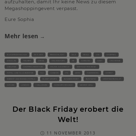
aufzuhalten, damit Ihr keine News zu diesem
Megashoppingevent verpasst.
Eure Sophia
Mehr lesen
BLACKFRIDAYSALE.DE
29.11.2013
PREISSCHLACHT
SALE
DEALS
USA
SHOPPING
DOUGLAS
TRIUMPH
DIESEL
ONLINESHOPS
HP
SAMSUNG
SONY
GESCHENKE
GROUPON
SHOPPINGMARATHON
ONLINE-AUSVERKAUF
WEIHNACHTEN REISE-
HOTEL- UND FLUGANBIETER
TUI
CONDOR
ITS
JAHN
TJAEREBORG
DORINT
MARRIOT UND RAMADA HOTELS
PLANET SPORTS
RUNNERS POINT
RUNTASTIC
SPORTNAHRUNG.AT.
SATURN
LENOVO
1 MILLIONEN
SCHNÄPPCHENJAGD
WERBER GRILL
Der Black Friday erobert die
Welt!
11 NOVEMBER 2013