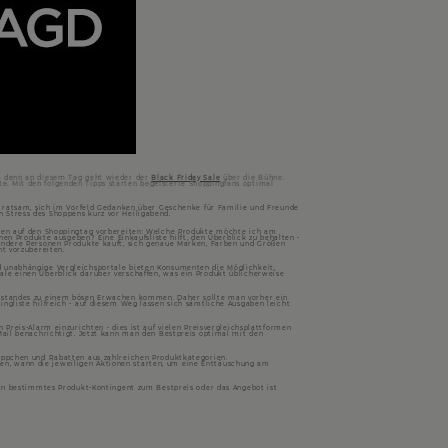
n, denn an diesem Tag geht wieder der
Black Friday Sale
über die Bühne.
e. Mit den folgenden Tipps starten begeisterte Shoppingfans optimal
er ratsam, sich im Vorfeld Gedanken über Geschenke für Familie und Freunde
 Stress des Shoppens kurz vor Heiligabend.
agen auf den Shoppingtag vorbereiten: Welche Produkte möchte ich am
nen Produkte ausgeben? Eine Einkaufsliste hilft, den Überblick zu behalten -
 andere Personen Produkte kauft, sich genaue Marken, Farben und Größen
nt vorzubereiten.
d unabhängige Vergleichsportale bieten Konsumenten die Möglichkeit,
ale einen Überblick darüber verschaffen, was ein Produkt üblicherweise
tostandes zu einem bösen Erwachen kommen. Daher sollte man vorher ein
ngliste hilfreich - auf diesem Weg lassen sich sämtliche Ausgaben leicht
Preis-Alarm einzurichten - dies ist auf vielen Preisvergleichsplattformen
Mail benachrichtigt. Jetzt kann man den Bestpreis optimal mit den
hnäppchen und Rabatten aus zahlreichen Produktkategorien.
ieren, wann die jeweiligen Aktionen starten, um eine Enttäuschung am
 ein bestimmtes Produkt-Kontingent zum Bestpreis oder das Angebot ist