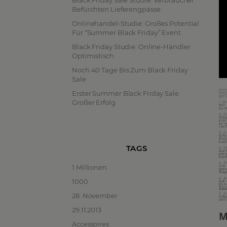
Black Friday Sale Studie: Verbraucher
Befürchten Lieferengpässe
Onlinehandel-Studie: Großes Potential
Für “Summer Black Friday” Event
Black Friday Studie: Online-Händler
Optimistisch
Noch 40 Tage Bis Zum Black Friday
Sale
Sch
Erster Summer Black Friday Sale
Sta
ger
Großer Erfolg
1. 
Mit
zu 
2. O
Sho
erst
so 
rec
3. 
Erf
Pro
kos
TAGS
4. 
Auc
per
kon
5. P
1 Millionen
Um a
gan
Ang
6. 
1000
Auf
Es 
Bla
28. November
7. S
Sob
zeit
29.11.2013
M
Accessoires