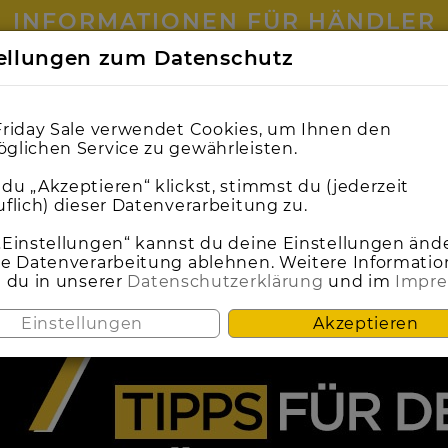
INFORMATIONEN FÜR HÄNDLER
NEWS
tellungen zum Datenschutz
0
0
1
1
0
0
1
1
0
0
1
1
0
0
1
1
0
0
1
1
0
0
5
5
9
9
0
0
3
2
2
7
6
7
Friday Sale verwendet Cookies, um Ihnen den
glichen Service zu gewährleisten.
lack Friday Sale: 7 Tipps für d
du „Akzeptieren“ klickst, stimmst du (jederzeit
uflich) dieser Datenverarbeitung zu.
07 NOVEMBER 2018
„Einstellungen“ kannst du deine Einstellungen änd
ie Datenverarbeitung ablehnen. Weitere Informati
t du in unserer
Datenschutzerklärung
und im
Impr
Einstellungen
Akzeptieren