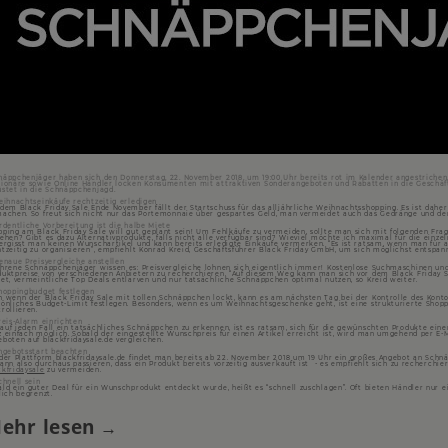
näppchenjäger haben sich den Donnerstag, 22. November 2018, um 19:00 Uhr bereits rot im Kalender angestriche
tionäre sowie Online Händler locken Konsumenten mit attraktiven Sonderangeboten und Rabatten in die Geschäft
üstet in die Schnäppchenjagd.
Weihnachtseinkäufe rechtzeitig erledigen
 dem Black Friday Sale Ende November fällt der Startschuss für das alljährliche Weihnachtsshopping. Es ist dah
machen. So freut sich nicht nur das Portemonnaie über gespartes Geld, man vermeidet auch das Gedränge und den
rdentliche Vorbereitung ist die halbe Miete
pping am Black Friday Sale will gut geplant sein! Um Fehlkäufe zu vermeiden, sollte man sich mit folgenden Fr
ehen? Gibt es dazu Alternativprodukte, falls nicht alle verfügbar sind? Wieviel möchte ich maximal für die einzel
vergisst man keinen Wunschartikel und kann bereits erledigte Einkäufe vermerken. “Es ist ratsam, wenn man für
htzeitig zu organisieren”, empfiehlt Konrad Kreid, Geschäftsführer Black Friday GmbH, um sich möglichst entspan
Genaue Preisvergleiche anstellen
ahrene Schnäppchenjäger wissen es: Preisvergleiche lohnen sich eigentlich immer! Kostenlose Suchmaschinen un
duktpreise von verschiedenen Anbietern zu recherchieren. “Auf diesem Weg kann man sich vor dem Black Friday S
tet, vermeintliche Top Deals entlarven und nur tatsächliche Schnäppchen optimal nutzen, so Kreid weiter.
Shoppingbudget festlegen
h wenn der Black Friday Sale mit tollen Schnäppchen lockt, kann es am nächsten Tag bei der Kontrolle des Kon
sönliches Budget-Limit festlegen. Besonders, wenn es um Weihnachtsgeschenke geht, ist eine strukturierte Shoppi
trollieren.
reis-Alarm einrichten
uf jeden Fall ein tatsächliches Schnäppchen zu erkennen, ist es ratsam, sich für die gewünschten Produkte einen 
z einfach möglich. Sobald der eingestellte Wunschpreis für einen Artikel erreicht ist, wird man umgehend per E-
eboten auf blackfridaysale.de vergleichen.
Angebotsstart beachten
 der Plattform blackfridaysale.de findet man bereits ab 22. November 2018 um 19 Uhr ein großes Angebot an Sc
kann also durchaus passieren, dass ein Produkt bereits vorzeitig ausverkauft ist - es empfiehlt sich zu recherch
ckfridaysale
zu vermeiden.
chnell sein
ald ein guter Deal für ein Wunschprodukt entdeckt wurde, heißt es “schnell zuschlagen”. Oft bieten Händler nur
lich begrenzt.
ehr lesen