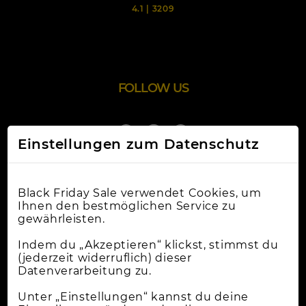
4.1
|
3209
FOLLOW US
Einstellungen zum Datenschutz
Black Friday Sale verwendet Cookies, um
Ihnen den bestmöglichen Service zu
gewährleisten.
Online-Shops
Indem du „Akzeptieren“ klickst, stimmst du
(jederzeit widerruflich) dieser
Datenverarbeitung zu.
Apple Deals
Cybermonday
Unter „Einstellungen“ kannst du deine