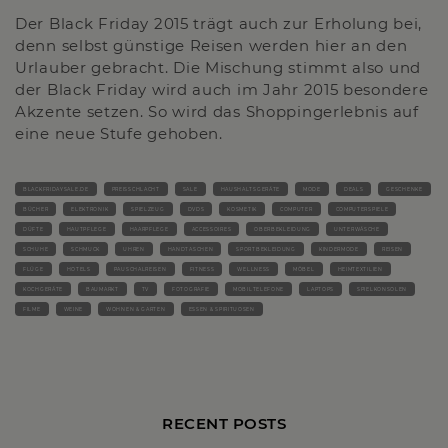
Der Black Friday 2015 trägt auch zur Erholung bei,
denn selbst günstige Reisen werden hier an den
Urlauber gebracht. Die Mischung stimmt also und
der Black Friday wird auch im Jahr 2015 besondere
Akzente setzen. So wird das Shoppingerlebnis auf
eine neue Stufe gehoben.
BLACKFRIDAYSALE.DE
PREISSCHLACHT
SALE
HAUSHALTSGERÄTE
MODE
DEALS
GESCHENKE
BÜCHER
ELEKTRONIK
SPIELZEUG
DVDS
KOSMETIK
COMPUTER
COMPUTERSPIELE
DÜFTE
HAUTPFLEGE
HAARPFLEGE
ACCESSOIRES
OBERBEKLEIDUNG
UNTERWÄSCHE
SCHUHE
SCHMUCK
UHREN
HANDTASCHEN
SPORTBEKLEIDUNG
KINDERMODE
REISEN
FLÜGE
HOTELS
PAUSCHALREISEN
FITNESS
WELLNESS
MÖBEL
HEIMTEXTILIEN
KOCHGERÄTE
BAUMARKT
TV
FOTOGRAFIE
MOBILTELEFONE
LAPTOPS
SPIELKONSOLEN
FILME
WEINE
WOHNEN & GARTEN
ESSEN & SPIRITUOSEN
RECENT POSTS