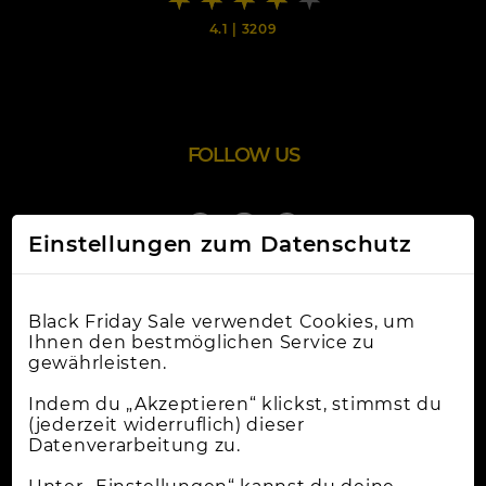
4.1
|
3209
FOLLOW US
Einstellungen zum Datenschutz
Black Friday Sale verwendet Cookies, um
Ihnen den bestmöglichen Service zu
gewährleisten.
Online-Shops
Indem du „Akzeptieren“ klickst, stimmst du
(jederzeit widerruflich) dieser
Datenverarbeitung zu.
Apple Deals
Cybermonday