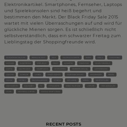
Elektronikartikel. Smartphones, Fernseher, Laptops
und Spielekonsolen sind heiß begehrt und
bestimmen den Markt. Der Black Friday Sale 2015
wartet mit vielen Überraschungen auf und wird für
glückliche Mienen sorgen. Es ist schließlich nicht
selbstverständlich, dass ein schwarzer Freitag zum
Lieblingstag der Shoppingfreunde wird.
BLACKFRIDAYSALE.DE
PREISSCHLACHT
SALE
HAUSHALTSGERÄTE
MODE
DEALS
GESCHENKE
BÜCHER
ELEKTRONIK
SPIELZEUG
DVDS
KOSMETIK
COMPUTER
COMPUTERSPIELE
DÜFTE
HAUTPFLEGE
HAARPFLEGE
ACCESSOIRES
OBERBEKLEIDUNG
UNTERWÄSCHE
SCHUHE
SCHMUCK
UHREN
HANDTASCHEN
SPORTBEKLEIDUNG
KINDERMODE
REISEN
FLÜGE
HOTELS
PAUSCHALREISEN
FITNESS
WELLNESS
MÖBEL
HEIMTEXTILIEN
KOCHGERÄTE
BAUMARKT
TV
FOTOGRAFIE
MOBILTELEFONE
LAPTOPS
SPIELKONSOLEN
FILME
WOHNEN & GARTEN
ESSEN & SPIRITUOSEN
RECENT POSTS