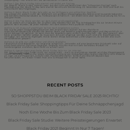
Shoppingtag - hier klären wir die beliebtesten Irrtümer auf.
Mythos 1: Der Black Friday Sale startet und endet am Freitag.
Der Begriff “Black Friday” kommt zwar aus den USA und bezeichnet den “Schwarzen Freitag” nach
Thanksgiving. Der Black Friday Sale startet bereits am Donnerstag, 22. November um 19:00 und läuft bis
Mitternacht des Folgetages.
Mythos 2: Beim Black Friday Sale gibt es nur Billigware von schlechter Qualität.
Das entspricht jedoch nicht der Wahrheit: am größten Shoppingtag des Jahres sind tausende bekannte
und beliebte Markenprodukte zu Tiefstpreisen erhältlich - von Elektronik über Sportausrüstung bis hin zu
Designermode.
Mythos 3: Die Top Deals werden vor dem Event groß angekündigt.
Das ist jedoch ein Irrglaube: der Großteil des Handels hält die Top Schnäppchen bis zur letzten Minute
geheim. Kein Wunder, da jeder Händler mit dem besten Preis punkten möchte.
Mythos 4: Ich muss auf unzähligen Seiten nach Angeboten suchen.
Das würde jeden Shoppingbegeisterten den letzten Nerv kosten! Auf der Plattform
www.blackfridaysale.de werden die besten Deals und Rabatte zusammengetragen und übersichtlich in
vielen Kategorien gelistet. So kann man die Angebote ganz einfach durchsuchen - der Kauf passiert aber
beim einzelnen Händler selbst. Es muss kein Account angelegt werden, auch sind alle Bezahlsysteme
verfügbar. Ein weiteres Highlight: meist bieten Shops kostenlose Lieferungen an, es werden also auch
Versandkosten gespart!
Mythos 5: Es gibt nur Ladenhüter und ältere Produkte.
Tatsächlich sind Bestseller nur begrenzt erhältlich - entweder auf eine bestimmte Stückzahl oder auf
einen bestimmten Zeitraum begrenzt. Deshalb: möchte man ein sehr beliebtes Produkt im
Sonderangebot erstehen, dann heißt es schnell sein!
Mythos 6: Sparen kann man beim Black Friday Sale nur im Internet.
Der
Black Friday Sale
findet nicht nur online statt - auch im stationären Handel wird das Shoppingevent
immer beliebter. Zahlreiche lokale Geschäfte entlang von Einkaufsstraßen bieten ebenfalls tolle Rabatte
an, egal, ob auf Flugreisen, Schuhe oder Flachbildfernseher. Einfach die Blackfridaysale-App
herunterladen, mit dieser findet man alle Schnäppchen in seiner Nähe.
RECENT POSTS
SO SHOPPST DU BEIM BLACK FRIDAY SALE 2025 RICHTIG!
Black Friday Sale: Shoppingtipps Für Deine Schnäppchenjagd
Noch Eine Woche Bis Zum Black Friday Sale 2023
Black Friday Sale Studie: Weitere Preissteigerungen Erwartet
Black Friday 2021 Beginnt In Nur 7 Tagen!