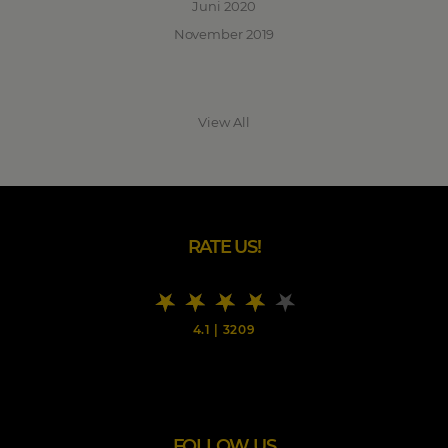
Juni 2020
November 2019
View All
RATE US!
4.1
|
3209
FOLLOW US