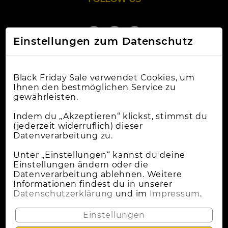
Einstellungen zum Datenschutz
Black Friday Sale verwendet Cookies, um
Ihnen den bestmöglichen Service zu
gewährleisten.
Online-Shops
Indem du „Akzeptieren“ klickst, stimmst du
(jederzeit widerruflich) dieser
Datenverarbeitung zu.
Apple Deals
Cybermonday
Unter „Einstellungen“ kannst du deine
Einstellungen ändern oder die
News
Datenverarbeitung ablehnen. Weitere
Informationen findest du in unserer
Wann Ist Black Friday?
Datenschutzerklärung
und im
Impressum
.
Lokale Deals
Einstellungen