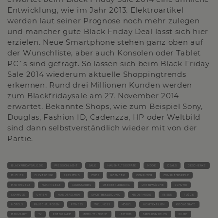
Entwicklung, wie im Jahr 2013. Elektroartikel
werden laut seiner Prognose noch mehr zulegen
und mancher gute Black Friday Deal lässt sich hier
erzielen. Neue Smartphone stehen ganz oben auf
der Wunschliste, aber auch Konsolen oder Tablet
PC`s sind gefragt. So lassen sich beim Black Friday
Sale 2014 wiederum aktuelle Shoppingtrends
erkennen. Rund drei Millionen Kunden werden
zum Blackfridaysale am 27. November 2014
erwartet. Bekannte Shops, wie zum Beispiel Sony,
Douglas, Fashion ID, Cadenzza, HP oder Weltbild
sind dann selbstverständlich wieder mit von der
Partie.
BLACKFRIDAYSALE.DE
PREISSCHLACHT
SALE
HAUSHALTSGERÄTE
MODE
DEALS
GESCHENKE
BÜCHER
ELEKTRONIK
SPIELZEUG
DVDS
KOSMETIK
COMPUTER
COMPUTERSPIELE
HAUTPFLEGE
HAARPFLEGE
ACCESSOIRES
OBERBEKLEIDUNG
UNTERWÄSCHE
SCHUHE
SCHMUCK
UHREN
HANDTASCHEN
SPORTBEKLEIDUNG
KINDERMODE
REISEN
FLÜGE
HOTELS
PAUSCHALREISEN
FITNESS
WELLNESS
MÖBEL
HEIMTEXTILIEN
KOCHGERÄTE
BAUMARKT
TV
FOTOGRAFIE
MOBILTELEFONE
LAPTOPS
SPIELKONSOLEN
FILME