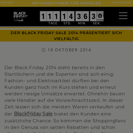
INFORMATIONEN FÜR HÄNDLER
0
0
1
1
0
0
1
1
0
0
1
1
0
0
1
1
0
0
4
4
0
0
3
3
0
0
6
6
0
0
3
3
1
0
0
DER BLACK FRIDAY SALE 2014 PRÄSENTIERT SICH
VIELFÄLTIG
18 OKTOBER 2014
Der Black Friday 2014 steht bereits in den
Startlöchern und die Experten sind sich einig:
Fashion- und Elektroartikel dürften bei den
Kunden ganz hoch im Kurs stehen und erneut
werden riesige Umsätze erwartet. Ohnehin bauen
viele Händler auf die Vorweihnachtszeit. In dieser
Zeit lassen sich die meisten Waren verkaufen und
der
Blackfriday Sale
bietet den Kunden eine
zusätzliche Chance. So kommen die Shoppingfans
in den Genuss von satten Rabatten und schon