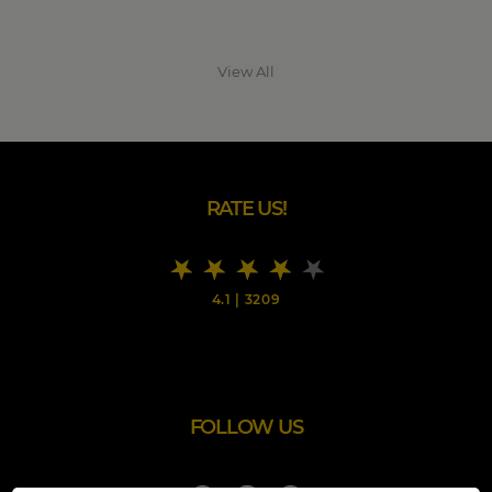
View All
RATE US!
4.1
|
3209
FOLLOW US