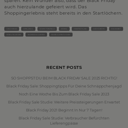
sparen. Kein Wunder also, dass der Black Friday
auch hierzulande gefeiert wird. Das
Shoppingerlebnis steht bereits in den Startlöchern.
GESCHENKE
SPIELZEUG
COMPUTERSPIELE
MÖBEL
HEIMTEXTILIEN
KOCHGERÄTE
BAUMARKT
MOBILTELEFONE
WOHNEN & GARTEN
ESSEN & SPIRITUOSEN
RECENT POSTS
SO SHOPPST DU BEIM BLACK FRIDAY SALE 2025 RICHTIG!
Black Friday Sale: Shoppingtipps Für Deine Schnäppchenjagd
Noch Eine Woche Bis Zum Black Friday Sale 2023
Black Friday Sale Studie: Weitere Preissteigerungen Erwartet
Black Friday 2021 Beginnt In Nur 7 Tagen!
Black Friday Sale Studie: Verbraucher Befürchten
Lieferengpässe