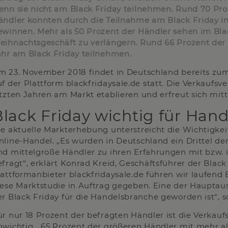
enn sie nicht am Black Friday teilnehmen. Rund 70 Pr
ändler konnten durch die Teilnahme am Black Friday i
ewinnen. Mehr als 50 Prozent der Händler sehen im Blac
eihnachtsgeschäft zu verlängern. Rund 66 Prozent der
ahr am Black Friday teilnehmen.
m 23. November 2018 findet in Deutschland bereits zum
uf der Plattform blackfridaysale.de statt. Die Verkaufsv
etzten Jahren am Markt etablieren und erfreut sich mitt
lack Friday wichtig für Hand
ie aktuelle Markterhebung unterstreicht die Wichtigkei
nline-Handel. „Es wurden in Deutschland ein Drittel de
nd mittelgroße Händler zu ihren Erfahrungen mit bzw. 
efragt“, erklärt Konrad Kreid, Geschäftsführer der Blac
lattformanbieter blackfridaysale.de führen wir laufen
iese Marktstudie in Auftrag gegeben. Eine der Hauptaus
er Black Friday für die Handelsbranche geworden ist“, so
ür nur 18 Prozent der befragten Händler ist die Verkauf
nwichtig. „65 Prozent der größeren Händler mit mehr a