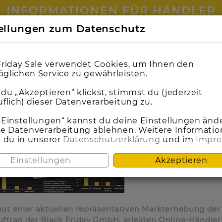
INFORMATIONEN FÜR HÄNDLER
STUDIE: NACHTEILE FÜR NICHT TEILNE
tellungen zum Datenschutz
0
0
1
1
9
9
0
0
0
0
9
9
9
9
0
0
0
0
6
6
0
0
3
3
0
0
2
2
5
4
4
9
8
8
Friday Sale verwendet Cookies, um Ihnen den
glichen Service zu gewährleisten.
23 OKTOBER 2018
du „Akzeptieren“ klickst, stimmst du (jederzeit
uflich) dieser Datenverarbeitung zu.
„Einstellungen“ kannst du deine Einstellungen änd
ie Datenverarbeitung ablehnen. Weitere Informati
t du in unserer
Datenschutzerklärung
und im
Impr
Einstellungen
Akzeptieren
aut einer aktuellen repräsentativen Markterhebung der
uftrag der Black Friday GmbH, erleiden Online-Händle