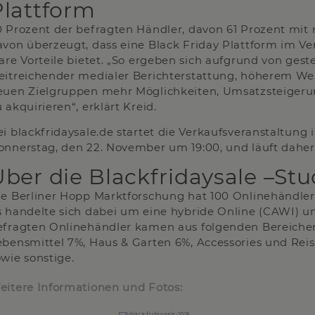
Plattform
0 Prozent der befragten Händler, davon 61 Prozent mit 
avon überzeugt, dass eine Black Friday Plattform im Ve
lare Vorteile bietet. „So ergeben sich aufgrund von ges
eitreichender medialer Berichterstattung, höherem 
euen Zielgruppen mehr Möglichkeiten, Umsatzsteiger
 akquirieren“, erklärt Kreid.
ei blackfridaysale.de startet die Verkaufsveranstaltung
onnerstag, den 22. November um 19:00, und läuft daher
ber die Blackfridaysale –Stu
ie Berliner Hopp Marktforschung hat 100 Onlinehändler
s handelte sich dabei um eine hybride Online (CAWI) u
efragten Onlinehändler kamen aus folgenden Bereichen:
ebensmittel 7%, Haus & Garten 6%, Accessories und Reis
owie sonstige.
eitere Informationen und Fotos: