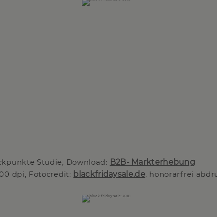
ckpunkte Studie, Download:
B2B- Markterhebung
00 dpi, Fotocredit:
blackfridaysale.de
, honorarfrei abdr