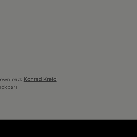
 Download:
Konrad Kreid
uckbar)