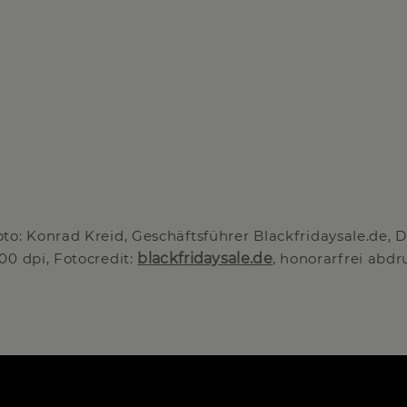
oto: Konrad Kreid, Geschäftsführer Blackfridaysale.de,
00 dpi, Fotocredit:
blackfridaysale.de
, honorarfrei abdr