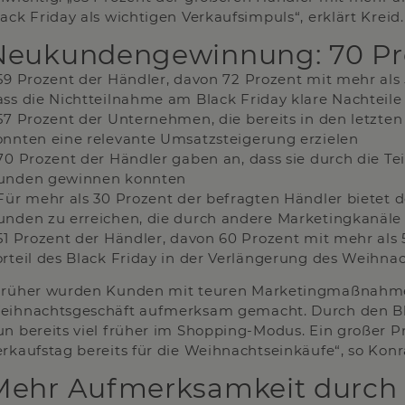
ack Friday als wichtigen Verkaufsimpuls“, erklärt Kreid.
Neukundengewinnung: 70 Proz
 59 Prozent der Händler, davon 72 Prozent mit mehr als
ass die Nichtteilnahme am Black Friday klare Nachteile
 57 Prozent der Unternehmen, die bereits in den letzte
onnten eine relevante Umsatzsteigerung erzielen
 70 Prozent der Händler gaben an, dass sie durch die T
unden gewinnen konnten
 Für mehr als 30 Prozent der befragten Händler bietet d
unden zu erreichen, die durch andere Marketingkanäl
 51 Prozent der Händler, davon 60 Prozent mit mehr als 
orteil des Black Friday in der Verlängerung des Weihna
Früher wurden Kunden mit teuren Marketingmaßnahme
eihnachtsgeschäft aufmerksam gemacht. Durch den Blac
un bereits viel früher im Shopping-Modus. Ein großer 
erkaufstag bereits für die Weihnachtseinkäufe“, so Konr
Mehr Aufmerksamkeit durch 