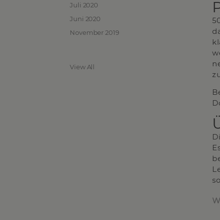
Juli 2020
Juni 2020
5
d
November 2019
k
w
n
View All
zu
B
D
Ü
D
E
b
L
s
W