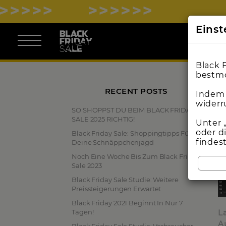
BLACK FRIDAY 
Eins
Black 
bestmö
RECENT POSTS
Indem 
widerr
SO SHOPPST DU BEIM BLACK FRIDAY
SALE 2025 RICHTIG!
Unter 
oder d
Black Friday Sale: Shoppingtipps Für
findes
Deine Schnäppchenjagd
Noch Eine Woche Bis Zum Black Friday
Sale 2023
Black Friday Sale Studie: Weitere
Preissteigerungen Erwartet
Black Friday 2021 Beginnt In Nur 7
Tagen!
L
A