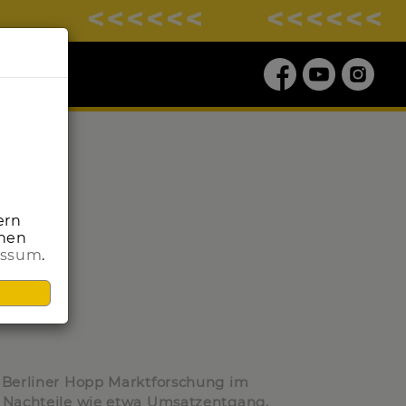
HMENDE HÄNDLER
ern
onen
essum
.
 Berliner Hopp Marktforschung im
r Nachteile wie etwa Umsatzentgang,