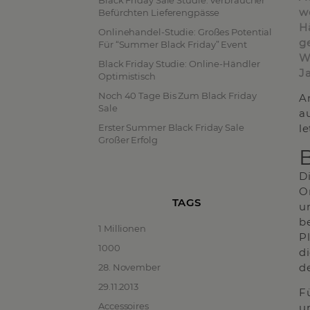
Black Friday Sale Studie: Verbraucher
w
Befürchten Lieferengpässe
H
Onlinehandel-Studie: Großes Potential
g
Für “Summer Black Friday” Event
W
Black Friday Studie: Online-Händler
J
Optimistisch
Noch 40 Tage Bis Zum Black Friday
A
Sale
a
Erster Summer Black Friday Sale
l
Großer Erfolg
B
D
O
TAGS
u
b
1 Millionen
P
1000
d
d
28. November
29.11.2013
F
Accessoires
u