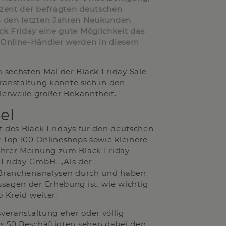
ozent der befragten deutschen
n den letzten Jahren Neukunden
k Friday eine gute Möglichkeit das
 Online-Händler werden in diesem
 sechsten Mal der Black Friday Sale
eranstaltung konnte sich in den
lerweile großer Bekanntheit.
el
t des Black Fridays für den deutschen
r Top 100 Onlineshops sowie kleinere
ihrer Meinung zum Black Friday
k Friday GmbH. „Als der
d Branchenanalysen durch und haben
sagen der Erhebung ist, wie wichtig
 Kreid weiter.
sveranstaltung eher oder völlig
ls 50 Beschäftigten sehen dabei den