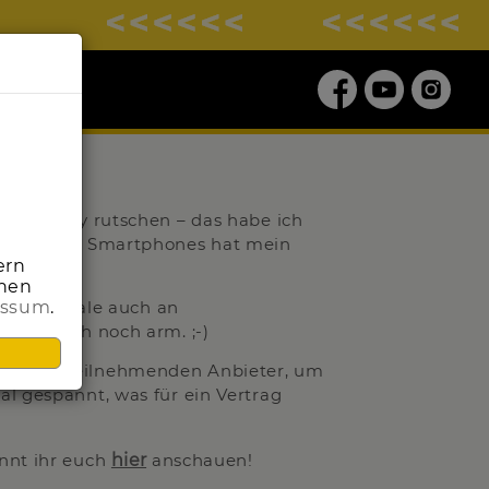
LE!
uen Handy rutschen – das habe ich
der ersten Smartphones hat mein
ern
onen
k Friday Sale auch an
essum
.
 wirklich noch arm. ;-)
ber die teilnehmenden Anbieter, um
l gespannt, was für ein Vertrag
nnt ihr euch
hier
anschauen!