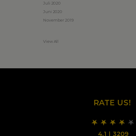
Juli 2020
Juni 2020
November 2019
View All
RATE US!
4.1
|
3209