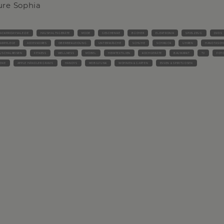
ure Sophia
ACKFRIDAYSALE.DE
HAUSHALTSGERÄTE
MODE
GESCHENKE
BÜCHER
ELEKTRONIK
SPIELZEUG
DVDS
ARPFLEGE
ACCESSOIRES
OBERBEKLEIDUNG
UNTERWÄSCHE
SCHUHE
SCHMUCK
UHREN
HANDTASCH
USCHALREISEN
FITNESS
WELLNESS
MÖBEL
HEIMTEXTILIEN
KOCHGERÄTE
BAUMARKT
TV
FOT
INE
APPLE HÄNDLER GRAVIS
HANDYS
MOBILFUNK
WOHNEN & GARTEN
ESSEN & SPIRITUOSEN