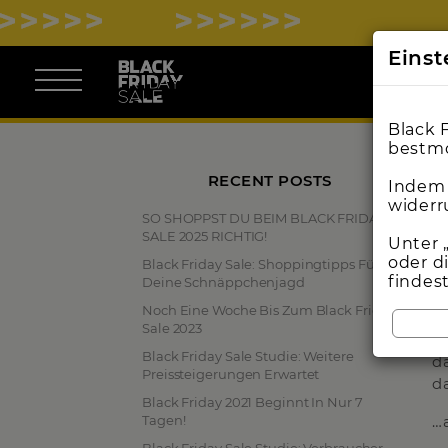
AL
Eins
Black 
bestmö
RECENT POSTS
Indem 
I
widerr
SO SHOPPST DU BEIM BLACK FRIDAY
m
SALE 2025 RICHTIG!
Unter 
G
oder d
Black Friday Sale: Shoppingtipps Für
findes
U
Deine Schnäppchenjagd
M
Noch Eine Woche Bis Zum Black Friday
Sale 2023
I
Black Friday Sale Studie: Weitere
d
Preissteigerungen Erwartet
d
Black Friday 2021 Beginnt In Nur 7
Tagen!
…