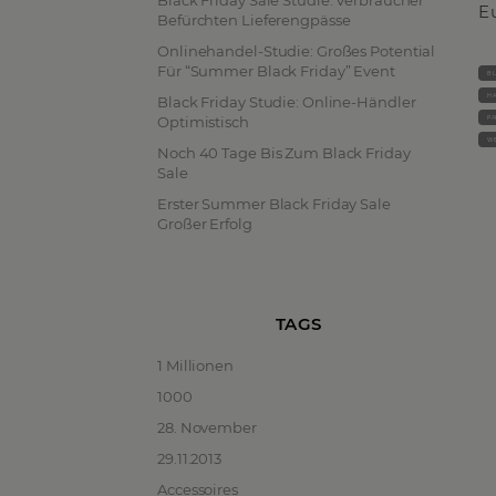
Black Friday Sale Studie: Verbraucher
E
Befürchten Lieferengpässe
Onlinehandel-Studie: Großes Potential
Für “Summer Black Friday” Event
BL
HA
Black Friday Studie: Online-Händler
Optimistisch
PA
WE
Noch 40 Tage Bis Zum Black Friday
Sale
Erster Summer Black Friday Sale
Großer Erfolg
TAGS
1 Millionen
1000
28. November
29.11.2013
Accessoires