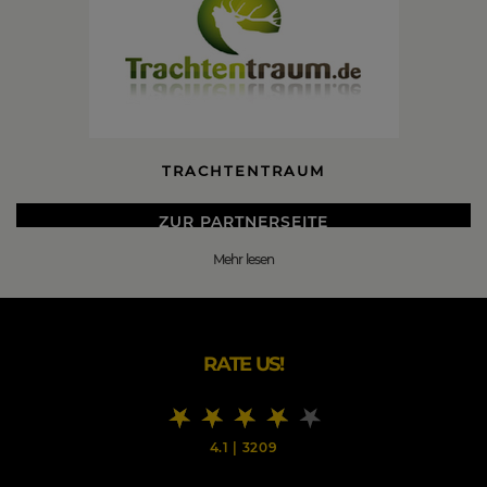
TRACHTENTRAUM
ZUR PARTNERSEITE
Mehr lesen
DIE BESTEN TRACHTENTRAUM BLACK FRIDAY 2026
DEALS
Unser Trachten Onlineshop konzentriert sich auf junge,
trendige Trachtenmode.
RATE US!
Bei der Auswahl unseres tollen Sortiments sind wir immer
auf der Suche nach modernen Farben und stylischen
Designs.
4.1
|
3209
Um ständig das gewisse Etwas zu finden, durchstöbern