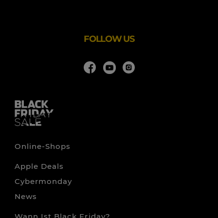
wir Trachtenmessen im In- und Ausland für euch.
Darüber hinaus stehen gute Qualität und günstige Preise
an oberster Stelle!
FOLLOW US
Online-Shops
Apple Deals
Cybermonday
News
Wann Ist Black Friday?