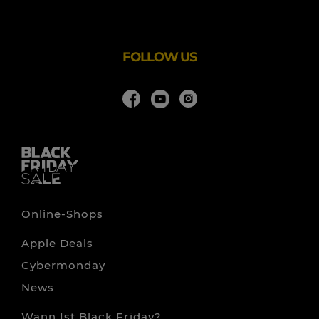
Anbei die Toys"R"Us Termine für die nächsten Jahre:
Toys"R"Us
2024:
29. November 2024
FOLLOW US
Online-Shops
Apple Deals
Cybermonday
News
Wann Ist Black Friday?