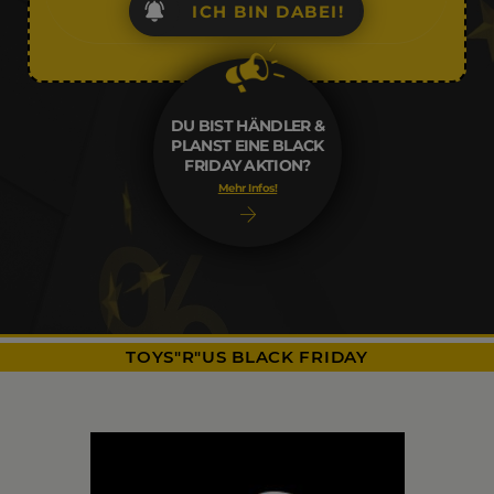
ICH BIN DABEI!
DU BIST HÄNDLER &
PLANST EINE BLACK
FRIDAY AKTION?
Mehr Infos!
TOYS"R"US BLACK FRIDAY