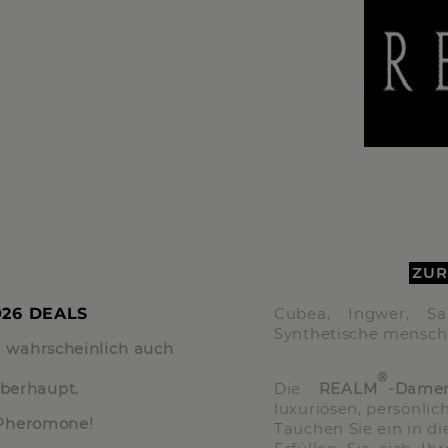
ZUR
026 DEALS
Cubea, Ingwer, San
Synthetische mensc
 wahrscheinlich auch
®
berhaupt.
Die
REALM
-Dame
luxuriösen, persönlic
r Pheromone!
Tauchen Sie ein in d