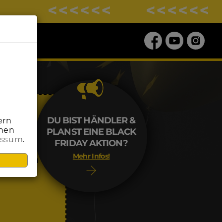
DU BIST HÄNDLER &
ern
onen
PLANST EINE BLACK
essum
.
ALE
FRIDAY AKTION?
Mehr Infos!