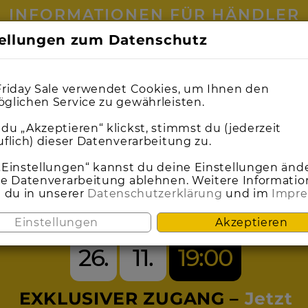
INFORMATIONEN FÜR HÄNDLER
tellungen zum Datenschutz
0
0
1
1
9
9
0
0
0
0
9
9
9
9
0
0
0
0
4
4
0
0
5
5
0
0
2
2
4
3
3
5
4
5
Friday Sale verwendet Cookies, um Ihnen den
glichen Service zu gewährleisten.
du „Akzeptieren“ klickst, stimmst du (jederzeit
uflich) dieser Datenverarbeitung zu.
SEI DABEI BEIM
„Einstellungen“ kannst du deine Einstellungen änd
ie Datenverarbeitung ablehnen. Weitere Informati
t du in unserer
Datenschutzerklärung
und im
Impr
ACK FRIDAY S
Einstellungen
Akzeptieren
26.
11.
19:00
EXKLUSIVER ZUGANG –
Jetzt