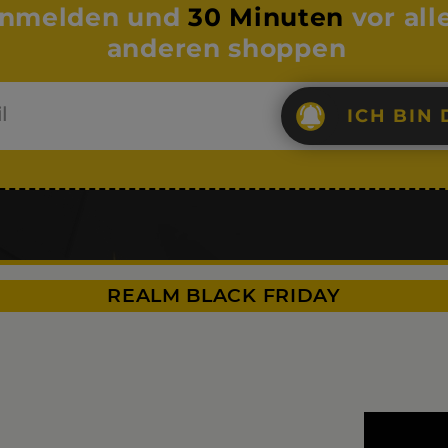
nmelden und
30 Minuten
vor all
anderen shoppen
ICH BIN 
REALM BLACK FRIDAY