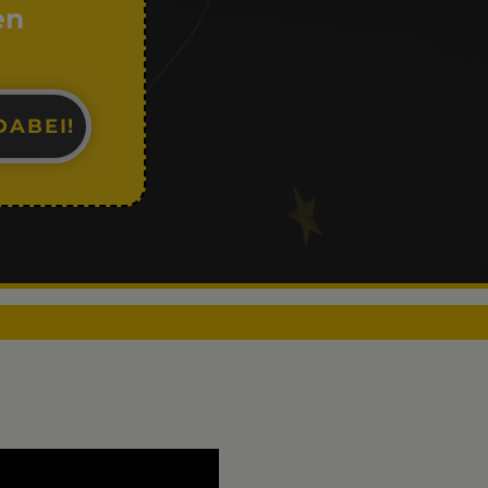
en
DABEI!