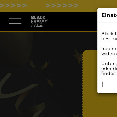
Eins
Black 
bestmö
Indem 
widerr
Unter 
oder d
findes
BL