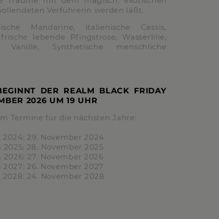
hre Träume mit dem magisch, exotischen
vollendeten Verführerin werden läßt.
anische Mandarine, italienische Cassis,
frische lebende Pfingstrose, Wasserlilie,
, Vanille, Synthetische menschliche
BEGINNT DER REALM BLACK FRIDAY
EMBER 2026 UM
19 UHR
lm Termine für die nächsten Jahre:
m
2024:
29. November 2024
m
2025:
28. November 2025
m
2026:
27. November 2026
m
2027:
26. November 2027
m
2028:
24. November 2028