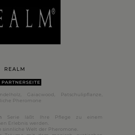
REALM
 PARTNERSEITE
delholz, Gaiacwood, Patschulipflanze,
hliche Pheromone
n
Serie läßt Ihre Pflege zu einem
hen Erlebnis werden.
ie sinnliche Welt der Pheromone.