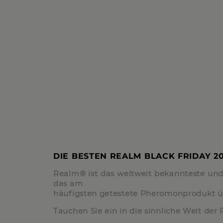
DIE BESTEN REALM BLACK FRIDAY 2
Realm® ist das weltweit bekannteste und
das am
häufigsten getestete Pheromonprodukt ü
Tauchen Sie ein in die sinnliche Welt de