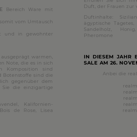
Erfüllen Sie sich I
Duft, der Frauen zur 
E
Bereich Ware mit
Duftinhalte: Sizili
d somit vom Umtausch
ägyptische Tagetes, 
Sandelholz, Honig
gt und in gewohnter
Pheromone
n ausgeprägt warmen,
IN DIESEM JAHR 
n Note, die es in sich
SALE AM
26. NOV
n Komposition sind
Anbei die rea
 Botenstoffe sind die
lich gegenüber dem
real
Sie die einzigartige
real
real
endel, Kalifornien-
real
Bois de Rose, Lisea
real