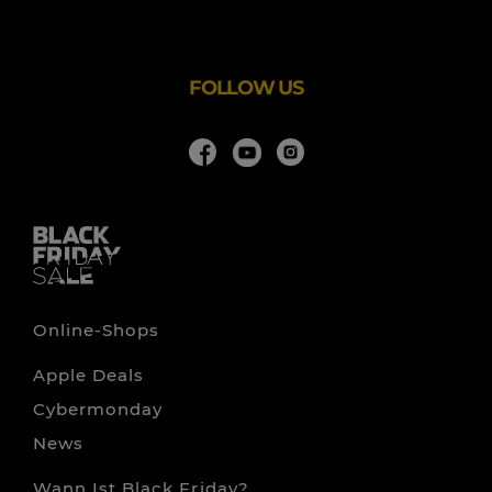
Zeitungen, sondern auch ältere – bei Readly
erschienene – Ausgaben. Das Angebot richtet sich an
die gesamte Familie und bietet hochwertige Titel,
FOLLOW US
Online-Shops
Apple Deals
Cybermonday
News
Wann Ist Black Friday?