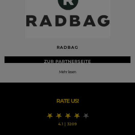
RADBAG
ZUR PARTNERSEITE
Mehr lesen
DIE BESTEN RADBAG BLACK FRIDAY 2026 DEALS
RADBAG
Der ziemlich coolste
Online Shop
für die ziemlich
RATE US!
coolsten Dinge aus den Bereichen
Lifestyle, Wohnen,
Deko, Technik und Spaß
. Dinge, die man vielleicht nicht
unbedingt braucht, aber trotzdem einfach haben muss.
Und die nicht nur gut aussehen, sondern auch was
4.1
|
3209
können: Pfiffige Gadgets, ungewöhnliche Design-
Objekte, tolle Geschenke für Weihnachten, Geburtstag