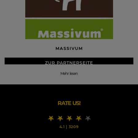
MASSIVUM
ZUR PARTNERSEITE
Mehr lesen
DIE BESTEN MASSIVUM BLACK FRIDAY 2026 DEALS
Möbel aus Massivholz ermöglichen Wohnen in seiner
ursprünglichen und authentischen Form.
Massivholzmöbel verkörpern robuste Zuverlässigkeit und
RATE US!
zeichnen sich durch eine hochwertige Verarbeitung und
Qualität aus.
Massivholzmöbel bestehen aus einem einzigen in der
4.1
|
3209
Natur gewachsenen Baumstamm. Jeder Stamm wird
sorgfältig von Hand getrocknet und verarbeitet.