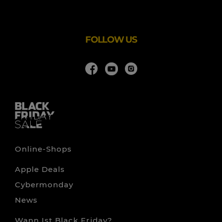
Echtholzmöbel können mit einer farbigen Lackierung
überzogen sein, doch meist begeistern sie durch ihre
FOLLOW US
Online-Shops
Apple Deals
Cybermonday
News
Wann Ist Black Friday?