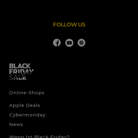
die professionelle
AKTENTASCHE
fürs Business. Den
ergonomischen
TREKKING
-
RUCKSACK
für Ihre Outdoor-
Aktivitäten. Die elegante
HANDTASCHE
für die Freizeit.
FOLLOW US
Online-Shops
Apple Deals
Cybermonday
News
Wann Ist Black Friday?