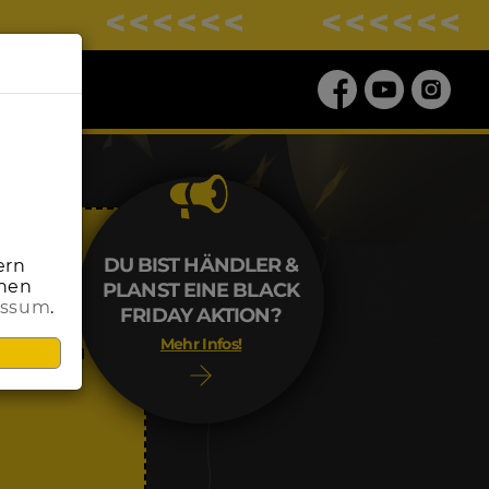
DU BIST HÄNDLER &
ern
onen
PLANST EINE BLACK
essum
.
ALE
FRIDAY AKTION?
Mehr Infos!