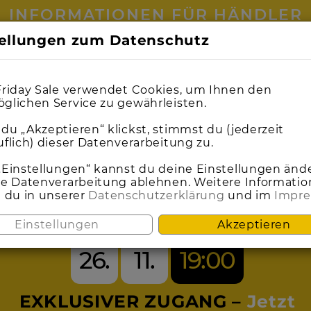
INFORMATIONEN FÜR HÄNDLER
tellungen zum Datenschutz
0
0
1
1
0
0
1
1
9
9
0
0
9
9
0
0
0
0
8
8
9
9
0
0
7
6
6
0
5
5
5
4
4
Friday Sale verwendet Cookies, um Ihnen den
glichen Service zu gewährleisten.
du „Akzeptieren“ klickst, stimmst du (jederzeit
uflich) dieser Datenverarbeitung zu.
SEI DABEI BEIM
„Einstellungen“ kannst du deine Einstellungen änd
ie Datenverarbeitung ablehnen. Weitere Informati
t du in unserer
Datenschutzerklärung
und im
Impr
ACK FRIDAY S
Einstellungen
Akzeptieren
26.
11.
19:00
EXKLUSIVER ZUGANG –
Jetzt