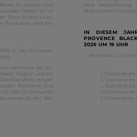
Beste für Körper und
eine Verpflichtung,
fwandes finden wir in
Maßnahmen hervorge
er Shea Butter Linie,
ie Produkten und der
IN DIESEM JAH
PROVENCE BLAC
2026 UM
19 UHR
976 in der Provence,
Anbei die L'Occita
ndet.
ence beschloss der 23-
 dieser Region wieder
L'Occitane en
estillierofens, einem
L'Occitane en
r wilden Rosmarin und
L'Occitane en
s Öl. Das Öl verkaufte
L'Occitane en
Naturprodukt bei den
L'Occitane en