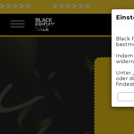
Eins
Black 
bestmö
Indem 
widerr
Unter 
oder d
findes
BL