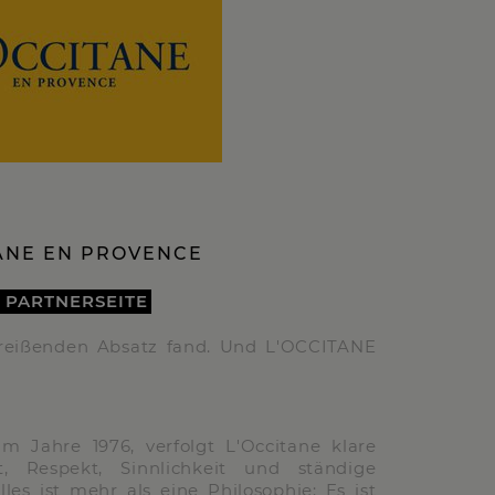
ANE EN PROVENCE
 PARTNERSEITE
 reißenden Absatz fand. Und L'OCCITANE
m Jahre 1976, verfolgt L'Occitane klare
ät, Respekt, Sinnlichkeit und ständige
lles ist mehr als eine Philosophie: Es ist