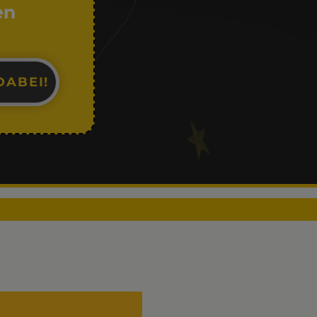
en
DABEI!