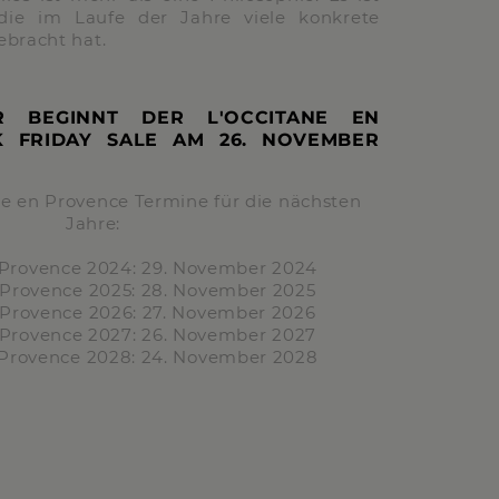
 die im Laufe der Jahre viele konkrete
bracht hat.
R BEGINNT DER L'OCCITANE EN
K FRIDAY SALE AM
26. NOVEMBER
ne en Provence Termine für die nächsten
Jahre:
 Provence
2024:
29. November 2024
 Provence
2025:
28. November 2025
 Provence
2026:
27. November 2026
 Provence
2027:
26. November 2027
 Provence
2028:
24. November 2028