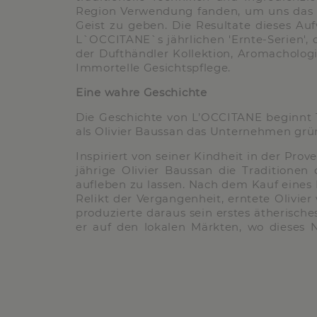
Region Verwendung fanden, um uns das 
Geist zu geben. Die Resultate dieses Au
L`OCCITANE`s jährlichen 'Ernte-Serien', d
der Dufthändler Kollektion, Aromacholog
Immortelle Gesichtspflege.
Eine wahre Geschichte
Die Geschichte von L’OCCITANE beginnt 1
als Olivier Baussan das Unternehmen grü
Inspiriert von seiner Kindheit in der Prov
jährige Olivier Baussan die Traditionen
aufleben zu lassen. Nach dem Kauf eines D
Relikt der Vergangenheit, erntete Olivie
produzierte daraus sein erstes ätherische
er auf den lokalen Märkten, wo dieses 