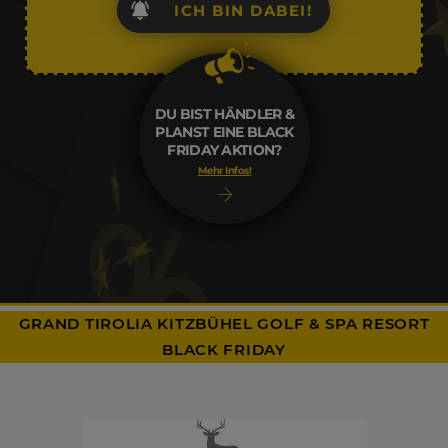
ICH BIN DABEI!
DU BIST HÄNDLER &
PLANST EINE BLACK
FRIDAY AKTION?
Mehr Infos!
GRAND TIROLIA KITZBÜHEL GOLF & SPA RESORT
BLACK FRIDAY