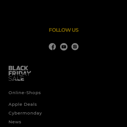
Das Golf & Spa Resort Grand Tirolia Kitzbühel vereint
Luxus und traditionelle Bodenständigkeit mit einem
vielfältigen Golf- und Wellness Angebot, Kulinarik und
beeindruckender Aussicht auf die umliegende Tiroler
Bergwelt.
FOLLOW US
Online-Shops
Apple Deals
Cybermonday
News