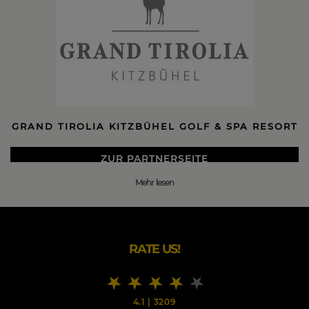
GRAND TIROLIA KITZBÜHEL GOLF & SPA RESORT
ZUR PARTNERSEITE
Mehr lesen
DIE BESTEN GRAND TIROLIA KITZBÜHEL GOLF &
SPA RESORT BLACK FRIDAY 2026 DEALS
BIS ZU -30% AN BLACKFRIDAY SPAREN!
RATE US!
GRAND TIROLIA KITZBÜHEL
- IHR ALPINES LIFESTYLE RESORT IN DER
LEGENDÄRSTEN SPORTSTADT DER ALPEN
4.1
|
3209