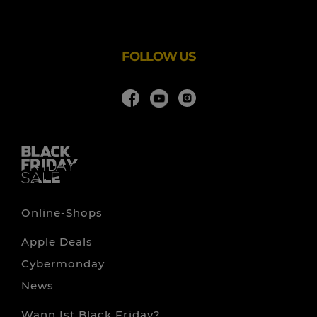
Durch festgelegte Mindestpreise wird den Kaffeebauern
ein stabiles Einkommen gesichert. Fairtrade unterstützt
zudem verschiedene Projekte in den Bereichen Soziales,
FOLLOW US
Online-Shops
Apple Deals
Cybermonday
News
Wann Ist Black Friday?