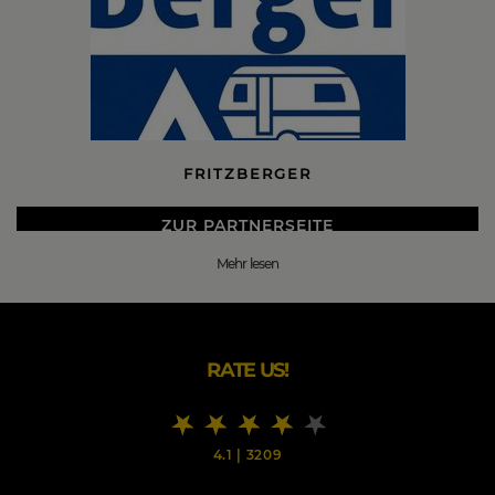
FRITZBERGER
ZUR PARTNERSEITE
Mehr lesen
DIE BESTEN FRITZBERGER BLACK FRIDAY 2026
DEALS
Hier finden Sie alles rund um Camping und Freizeit für
Caravaner und Reisemobilisten.
RATE US!
Fritz Berger bietet Ihnen eine breite Auswahl an
Campingbedarf und Campingausrüstung, mit Marken,
denen Camper vertrauen.
4.1
|
3209
Durch unsere über 50 Jahre Erfahrung wissen wir, dass