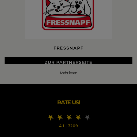
FRESSNAPF
ZUR PARTNERSEITE
Mehr lesen
DIE BESTEN FRESSNAPF BLACK FRIDAY 2026 DEALS
Nicht nur Tierbesitzern bedeuten Tiere alles. Fressnapf
lässt jedes Tierherz höher schlagen. Die Idee dahinter
lautet alles für mein Tier.
RATE US!
Der Fressnapf Online-Shop bietet einen große Anzahl an
Produkten alles rund um und für dein Tier. Von Tierfutter
über Zubehör und Spielzeug bis zur Schwimmweste für
4.1
|
3209
den Hund. Jedes Tier kommt auf seine Kosten, denn
Fressnapf ist bewusst, dass jedes Tier individuelle