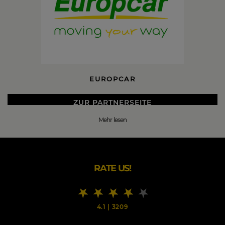
EUROPCAR
ZUR PARTNERSEITE
Mehr lesen
DIE BESTEN EUROPCAR BLACK FRIDAY 2026 DEALS
Europcar bietet sehr gute Gründe, ein Auto oder einen
Transporter bei Europcar zu mieten.
RATE US!
Europcar ist die führende Autovermietungsfirma in
Europa und gehört zu den größten Anbieter auf dem
Mobilitätsmarkt.
Ob einen PKW-Mietwagen oder Transporter, wie VW
4.1
|
3209
Caddy oder Kastenwaen Mercedes Benz Koffer mot
Ladebordwand, hier bei Europcar findest du bestimmt