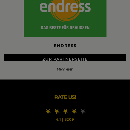
ENDRESS
ZUR PARTNERSEITE
Mehr lesen
DIE BESTEN ENDRESS BLACK FRIDAY 2026 DEALS
Ob Privatanwender oder Profi - rund um Garten-, Forst-,
Reinigungs- und Kommunalgeräte sind Sie bei Endress
an der besten Adresse.
RATE US!
Nutzen Sie unsere Stärken und profitieren von
kompetenter Beratung und unseren umfangreichen
Serviceleistungen, die seinesgleichen suchen.
4.1
|
3209
Im Endress Onlineshop finden Sie einen Großteil unserer