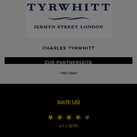
CHARLES TYRWHITT
ZUR PARTNERSEITE
Mehr lesen
DIE BESTEN CHARLES TYRWHITT BLACK FRIDAY
2026 DEALS
Hier bei Charles Tyrwhitt (es wird übrigens „Tirrit“
ausgesprochen) sind wir bestrebt, die beste zeitlose
RATE US!
Herrenmode in hochwertiger, kompromissloser Qualität
herzustellen. Zu den konkurrenzlosen Preisen kommt
unsere sprichwörtliche charmante Britishness mit einer
Prise englischen Humors.
4.1
|
3209
Ich habe das Unternehmen 1986 gegründet (mein voller