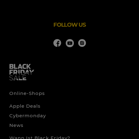
Name ist Nicholas Charles Tyrwhitt Wheeler), weil ich
dachte, ich könnte ein besseres Hemd machen als jeder
andere. Seit diesen bescheidenen Anfängen haben wir
FOLLOW US
Online-Shops
Apple Deals
Cybermonday
News
Wann Ist Black Friday?