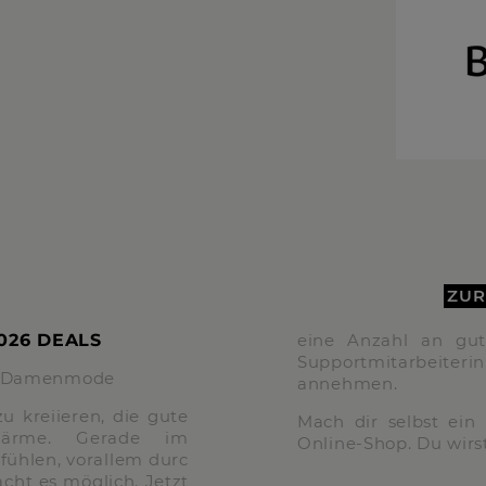
ZUR
026 DEALS
eine Anzahl an gut
Supportmitarbeiter
um Damenmode
annehmen.
u kreiieren, die gute
Mach dir selbst ei
ärme. Gerade im
Online-Shop. Du wirst
ühlen, vorallem durc
cht es möglich. Jetzt