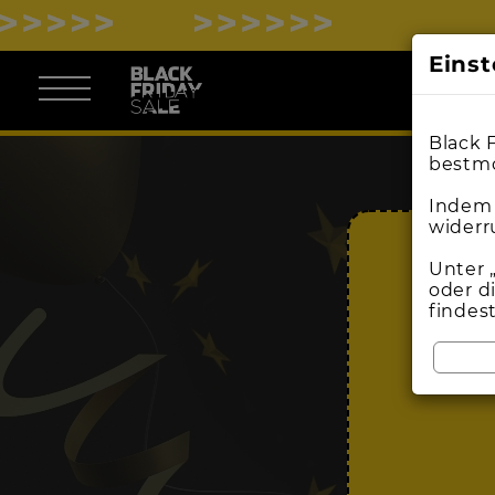
Eins
Black 
bestmö
Indem 
widerr
Unter 
oder d
findes
BL