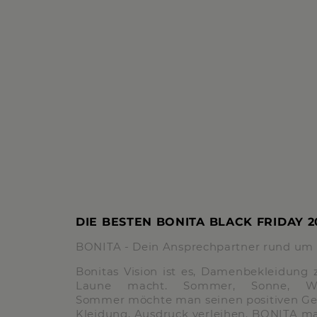
DIE BESTEN BONITA BLACK FRIDAY 2
BONITA - Dein Ansprechpartner rund 
Bonitas Vision ist es, Damenbekleidung z
Laune macht. Sommer, Sonne, W
Sommer möchte man seinen positiven Gef
Kleidung, Ausdruck verleihen. BONITA ma