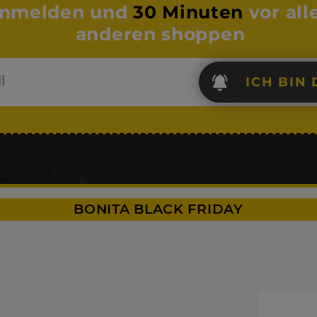
nmelden und
30 Minuten
vor all
anderen shoppen
ICH BIN 
BONITA BLACK FRIDAY