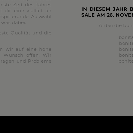
nste Zeit des Jahres
IN DIESEM JAHR 
dir eine vielfalt an
SALE AM
26. NOV
nspirierende Auswahl
twas dabei.
Anbei die bon
ste Qualität und die
bonit
boni
n wir auf eine hohe
boni
n Wunsch offen. Wir
bonit
 Fragen und Probleme
bonit