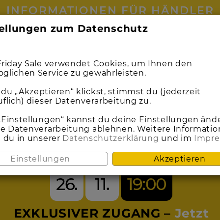
INFORMATIONEN FÜR HÄNDLER
tellungen zum Datenschutz
0
0
1
1
0
0
1
1
0
0
1
1
9
9
0
0
0
0
6
6
0
0
1
1
0
0
7
7
9
9
0
0
4
3
3
Friday Sale verwendet Cookies, um Ihnen den
glichen Service zu gewährleisten.
du „Akzeptieren“ klickst, stimmst du (jederzeit
uflich) dieser Datenverarbeitung zu.
SEI DABEI BEIM
„Einstellungen“ kannst du deine Einstellungen änd
ie Datenverarbeitung ablehnen. Weitere Informati
t du in unserer
Datenschutzerklärung
und im
Impr
ACK FRIDAY S
Einstellungen
Akzeptieren
26.
11.
19:00
EXKLUSIVER ZUGANG –
Jetzt