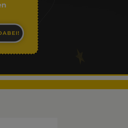
en
DABEI!