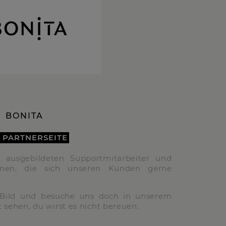
BONITA
 PARTNERSEITE
 ausgebildeten Supportmitarbeiter und
innen, die sich unseren Kunden gerne
n Bild und besuche uns doch in unserem
 sehen, du wirst es nicht bereuen.