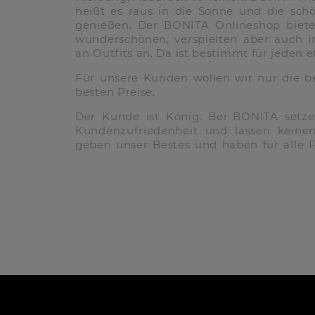
heißt es raus in die Sonne und die schö
genießen. Der BONITA Onlineshop bietet 
wunderschönen, verspielten aber auch i
an Outfits an. Da ist bestimmt für jeden e
Für unsere Kunden wollen wir nur die be
besten Preise.
Der Kunde ist König. Bei BONITA setze
Kundenzufriedenheit und lassen keine
geben unser Bestes und haben für alle