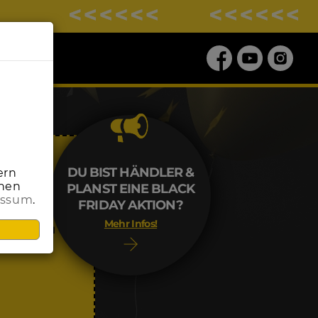
DU BIST HÄNDLER &
ern
onen
PLANST EINE BLACK
essum
.
ALE
FRIDAY AKTION?
Mehr Infos!