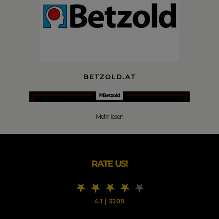
BETZOLD.AT
Mehr lesen
JEDEN TAG NEUE SCHNÄPPCHEN!
RATE US!
ZUR PARTNERSEITE
4.1
|
3209
DIE BESTEN BETZOLD.AT BLACK FRIDAY 2026
DEALS