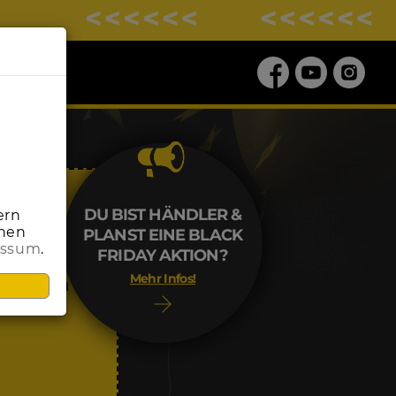
DU BIST HÄNDLER &
ern
onen
PLANST EINE BLACK
essum
.
ALE
FRIDAY AKTION?
Mehr Infos!