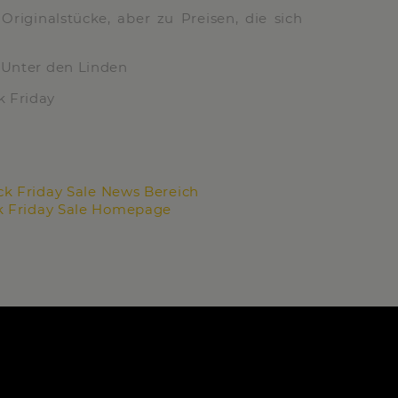
 Originalstücke, aber zu Preisen, die sich
Unter den Linden
 Friday
0
ck Friday Sale News Bereich
ck Friday Sale Homepage