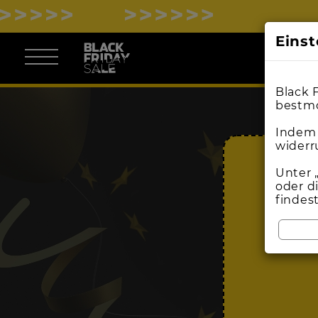
Eins
Black 
bestmö
Indem 
widerr
Unter 
oder d
findes
BL