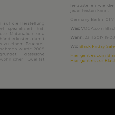
herzustellen wie die
jeder leisten kann.
Germany
Berlin
10117
 auf die Herstellung
l spezialisiert hat.
Was:
VOGA.com Black
ete Materialien und
Wann:
23.11.2017 19:0
händlerkosten, damit
ls zu einem Bruchteil
Wo:
Black Friday Sale
ernehmen wurde 2008
ündet: klassische
Hier geht es zum Bla
wöhnlicher Qualität
Hier geht es zur Bla