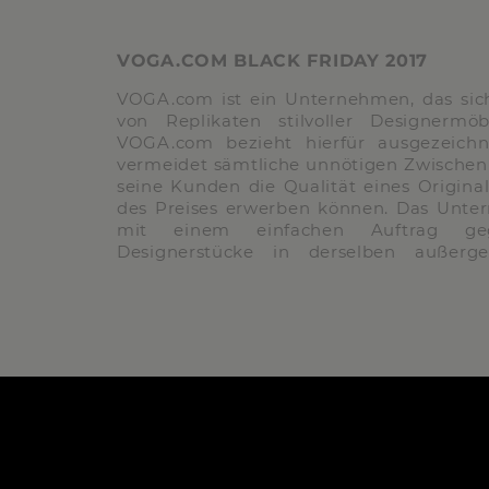
VOGA.COM BLACK FRIDAY 2017
VOGA.com ist ein Unternehmen, das sich
von Replikaten stilvoller Designermöbe
VOGA.com bezieht hierfür ausgezeichn
vermeidet sämtliche unnötigen Zwischen
seine Kunden die Qualität eines Origina
des Preises erwerben können. Das Unt
mit einem einfachen Auftrag gegr
Designerstücke in derselben außerge