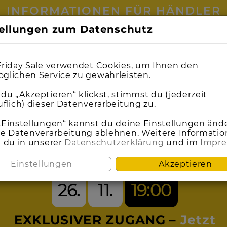
INFORMATIONEN FÜR HÄNDLER
tellungen zum Datenschutz
0
0
1
1
0
0
1
1
9
9
0
0
9
9
0
0
0
0
3
3
0
0
5
5
0
0
5
5
0
0
1
1
2
1
2
Friday Sale verwendet Cookies, um Ihnen den
glichen Service zu gewährleisten.
du „Akzeptieren“ klickst, stimmst du (jederzeit
uflich) dieser Datenverarbeitung zu.
SEI DABEI BEIM
„Einstellungen“ kannst du deine Einstellungen änd
ie Datenverarbeitung ablehnen. Weitere Informati
t du in unserer
Datenschutzerklärung
und im
Impr
ACK FRIDAY S
Einstellungen
Akzeptieren
26.
11.
19:00
EXKLUSIVER ZUGANG –
Jetzt