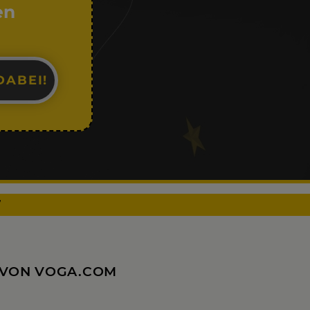
en
DABEI!
7
E VON VOGA.COM