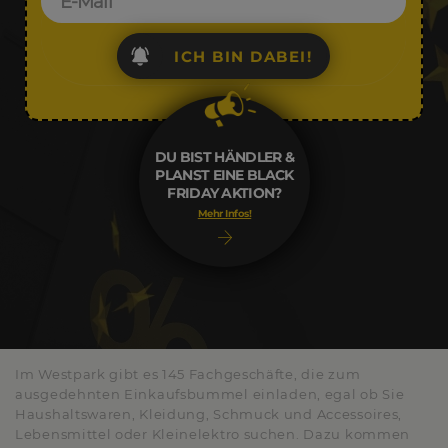
ICH BIN DABEI!
DU BIST HÄNDLER &
PLANST EINE BLACK
FRIDAY AKTION?
Mehr Infos!
Im Westpark gibt es 145 Fachgeschäfte, die zum
ausgedehnten Einkaufsbummel einladen, egal ob Sie
Haushaltswaren, Kleidung, Schmuck und Accessoires,
Lebensmittel oder Kleinelektro suchen. Dazu kommen