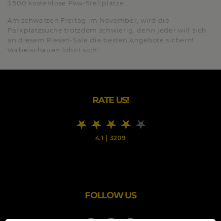
3.500 kostenlose Pkw-Stellplätze.
Am schwarzen Freitag im November, wird die
Parkplatzsuche trotzdem schwierig, denn jeder will sich
an diesem Riesen-Sale die besten Angebote sichern!
Vorbeischauen lohnt sich!
RATE US!
4.1
|
3209
FOLLOW US