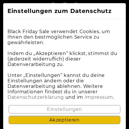
Einstellungen zum Datenschutz
Black Friday Sale verwendet Cookies, um
Ihnen den bestmöglichen Service zu
gewährleisten.
Online-Shops
Indem du „Akzeptieren“ klickst, stimmst du
(jederzeit widerruflich) dieser
Datenverarbeitung zu.
Apple Deals
Cybermonday
Unter „Einstellungen“ kannst du deine
Einstellungen ändern oder die
News
Datenverarbeitung ablehnen. Weitere
Informationen findest du in unserer
Wann Ist Black Friday?
Datenschutzerklärung
und im
Impressum
.
Lokale Deals
Einstellungen
Akzeptieren
Datenschutz
Impressum