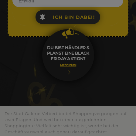
ICH BIN DABEI!
DU BIST HÄNDLER &
PLANST EINE BLACK
FRIDAY AKTION?
Mehr Infos!
Die StadtGalerie Velbert bietet Shoppingvergnügen auf
zwei Etagen. Und weil bei einer ausgedehnten
Shoppingtour Vielfalt sehr wichtig ist, wurde bei der
Geschäftsauswahl auch genau darauf geachtet.