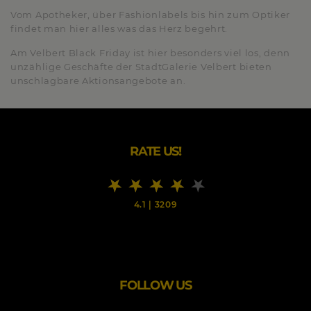
Vom Apotheker, über Fashionlabels bis hin zum Optiker
findet man hier alles was das Herz begehrt.
Am Velbert Black Friday ist hier besonders viel los, denn
unzählige Geschäfte der StadtGalerie Velbert bieten
unschlagbare Aktionsangebote an.
RATE US!
4.1
|
3209
FOLLOW US