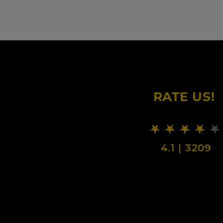
RATE US!
4.1
|
3209