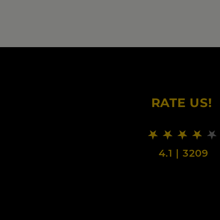
RATE US!
4.1
|
3209