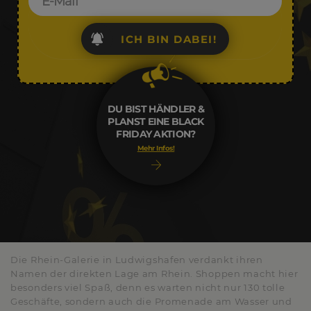
ICH BIN DABEI!
DU BIST HÄNDLER &
PLANST EINE BLACK
FRIDAY AKTION?
Mehr Infos!
Die Rhein-Galerie in Ludwigshafen verdankt ihren
Namen der direkten Lage am Rhein. Shoppen macht hier
besonders viel Spaß, denn es warten nicht nur 130 tolle
Geschäfte, sondern auch die Promenade am Wasser und