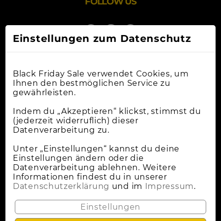
FOLLOW US
Einstellungen zum Datenschutz
Black Friday Sale verwendet Cookies, um
Ihnen den bestmöglichen Service zu
gewährleisten.
Online-Shops
Indem du „Akzeptieren“ klickst, stimmst du
(jederzeit widerruflich) dieser
Datenverarbeitung zu.
Apple Deals
Cybermonday
Unter „Einstellungen“ kannst du deine
Einstellungen ändern oder die
News
Datenverarbeitung ablehnen. Weitere
Informationen findest du in unserer
Wann Ist Black Friday?
Datenschutzerklärung
und im
Impressum
.
Lokale Deals
Einstellungen