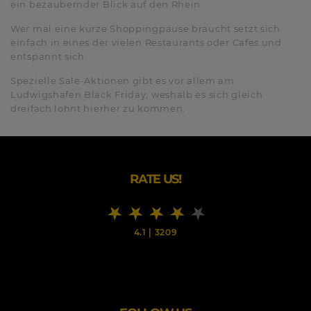
ein bezaubernder Blick auf den Rhein.
Wer mal eine kurze Shoppingpause braucht setzt sich
einfach in eines der vielen Restaurants oder Cafes und
entspannt sich.
Spezielle Sale-Aktionen gibt es vor allem am
Ludwigshafen Black Friday, weshalb es sich gleich
dreifach lohnt hierher zu kommen.
RATE US!
4.1
|
3209