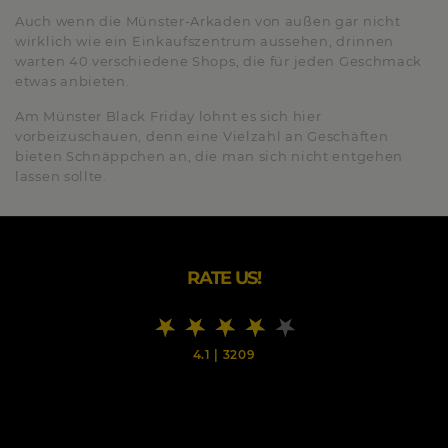
Auch wenn die Münster-Arkaden von außen gar nicht
wirklich wie ein Einkaufszentrum aussehen, drinnen
warten 40 verschiedene Shops, die für jeden Geschmack
etwas anbieten.
Am Münster Black Friday lohnt es sich hier
vorbeizuschauen, denn eine Vielzahl an Geschäften
bieten Schnäppchen an, die man sich nicht entgehen
lassen sollte.
RATE US!
4.1
|
3209