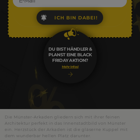
ICH BIN DABEI!
DU BIST HÄNDLER &
PLANST EINE BLACK
FRIDAY AKTION?
Mehr Infos!
Die Münster-Arkaden gliedern sich mit ihrer feinen
Architektur perfekt in das Innenstadtbild von Münster
ein. Herzstück der Arkaden ist die gläserne Kuppel mit
dem wunderbar hellen Platz darunter.