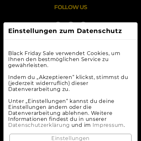
FOLLOW US
Einstellungen zum Datenschutz
Black Friday Sale verwendet Cookies, um
Ihnen den bestmöglichen Service zu
gewährleisten.
Online-Shops
Indem du „Akzeptieren“ klickst, stimmst du
(jederzeit widerruflich) dieser
Datenverarbeitung zu.
Apple Deals
Cybermonday
Unter „Einstellungen“ kannst du deine
Einstellungen ändern oder die
News
Datenverarbeitung ablehnen. Weitere
Informationen findest du in unserer
Wann Ist Black Friday?
Datenschutzerklärung
und im
Impressum
.
Lokale Deals
Einstellungen