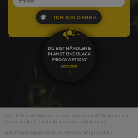
ICH BIN DABEI!
DU BIST HÄNDLER &
PLANST EINE BLACK
FRIDAY AKTION?
Mehr Infos!
Wer in Wilhelmshaven an der frischen Luft flanieren will,
der ist in der Markstraße bestens aufgehoben.
Die Shoppingstraße ist verkehrsberuhigt und ein