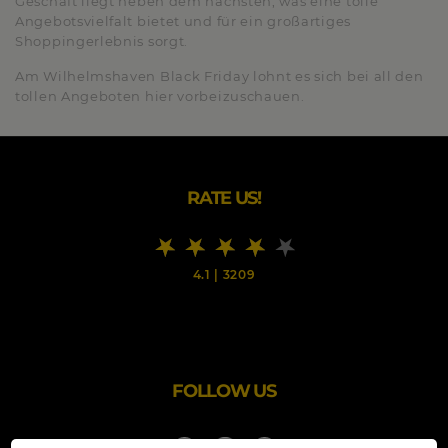
Geschäft liegt neben dem nächsten, was eine tolle
Angebotsvielfalt bietet und für ein großartiges
Shoppingerlebnis sorgt.
Am Wilhelmshaven Black Friday lohnt es sich bei all den
tollen Angeboten hier vorbeizuschauen.
RATE US!
4.1
|
3209
FOLLOW US