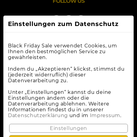
FOLLOW US
Einstellungen zum Datenschutz
Black Friday Sale verwendet Cookies, um
Ihnen den bestmöglichen Service zu
gewährleisten.
Online-Shops
Indem du „Akzeptieren“ klickst, stimmst du
(jederzeit widerruflich) dieser
Datenverarbeitung zu.
Apple Deals
Cybermonday
Unter „Einstellungen“ kannst du deine
Einstellungen ändern oder die
News
Datenverarbeitung ablehnen. Weitere
Informationen findest du in unserer
Wann Ist Black Friday?
Datenschutzerklärung
und im
Impressum
.
Lokale Deals
Einstellungen