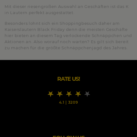
Mit dieser riesengroßen Auswahl an Geschäften ist das K
in Lautern perfekt ausgestattet.
Besonders lohnt sich ein Shoppingbesuch daher am
Kaiserslautern Black Friday denn die meisten Geschäfte
hier bieten an diesem Tag verlockende Schnäppchen und
Aktionen an. Also worauf noch warten? Es gilt sich bereit
zu machen für die größte Schnäppchenjagd des Jahres.
RATE US!
4.1
|
3209