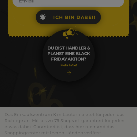
ICH BIN DABEI!
DU BIST HÄNDLER &
PLANST EINE BLACK
FRIDAY AKTION?
Mehr Infos!
Das Einkaufszentrum K in Lautern bietet für jeden das
Richtige an. Mit bis zu 75 Shops ist garantiert für jeden
etwas dabei. Garantiert ist, dass hier niemand das
Shoppingcenter mit leeren Händen verlässt.