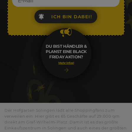
ICH BIN DABEI!
DU BIST HÄNDLER &
PLANST EINE BLACK
FRIDAY AKTION?
Mehr Infos!
Der Hofgarten Solingen lädt alle Shoppingfans zum
verweilen ein. Hier gibt es 65 Geschäfte auf 29.000 qm
direkt am Graf-Wilhelm-Platz. Damit ist es das größte
Einkaufszentrum in Solingen und auch eines der größten