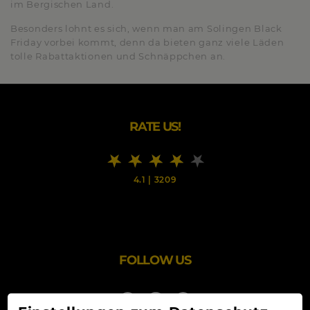
im Bergischen Land.
Besonders lohnt es sich, wenn man am Solingen Black
Friday vorbei kommt, denn da bieten ganz viele Läden
tolle Rabattaktionen und Schnäppchen an.
RATE US!
4.1
|
3209
FOLLOW US