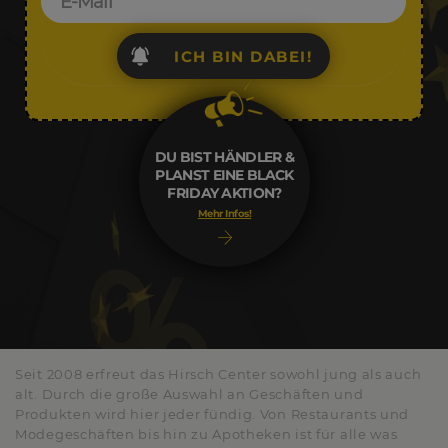
ICH BIN DABEI!
DU BIST HÄNDLER &
PLANST EINE BLACK
FRIDAY AKTION?
Mehr Infos!
Seit 2008 erfreut das Hirsch Center sowohl jung als auch
alt. Durch die große Auswahl an Geschäften und
Produkten wird hier jeder fündig. Von Restaurants und
Modegeschäften bis hin zu Apotheken ist für alle was