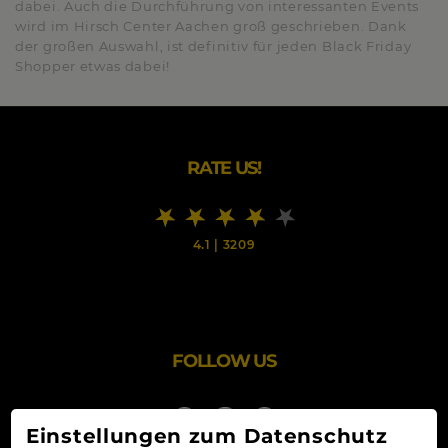
dabei. Auch die Durchführung von interessanten Events
wird im Hirsch Center Aachen groß geschrieben. Dank
der großen Auswahl, ist definitiv für jeden Black Friday
Shopper etwas dabei!
RATE US!
4.1
|
3209
FOLLOW US
Einstellungen zum Datenschutz