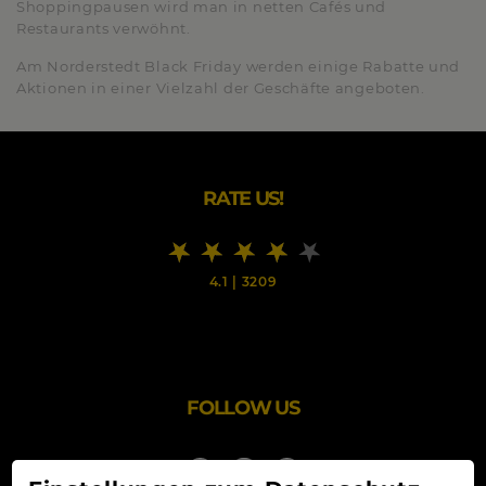
Shoppingpausen wird man in netten Cafés und
Restaurants verwöhnt.
Am Norderstedt Black Friday werden einige Rabatte und
Aktionen in einer Vielzahl der Geschäfte angeboten.
RATE US!
4.1
|
3209
FOLLOW US