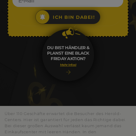
ICH BIN DABEI!
DU BIST HÄNDLER &
PLANST EINE BLACK
FRIDAY AKTION?
Mehr Infos!
Über 110 Geschäfte erwartet die Besucher des Herold-
Centers. Hier ist garantiert für jeden das Richtige dabei.
Bei dieser großen Auswahl verlässt kaum jemand das
Einkaufscenter mit leeren Händen. In den