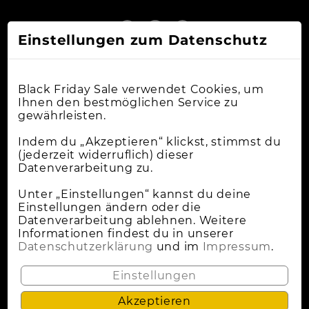
Einstellungen zum Datenschutz
Black Friday Sale verwendet Cookies, um
Ihnen den bestmöglichen Service zu
gewährleisten.
Online-Shops
Indem du „Akzeptieren“ klickst, stimmst du
(jederzeit widerruflich) dieser
Datenverarbeitung zu.
Apple Deals
Cybermonday
Unter „Einstellungen“ kannst du deine
Einstellungen ändern oder die
News
Datenverarbeitung ablehnen. Weitere
Informationen findest du in unserer
Wann Ist Black Friday?
Datenschutzerklärung
und im
Impressum
.
Lokale Deals
Einstellungen
Akzeptieren
Datenschutz
Impressum