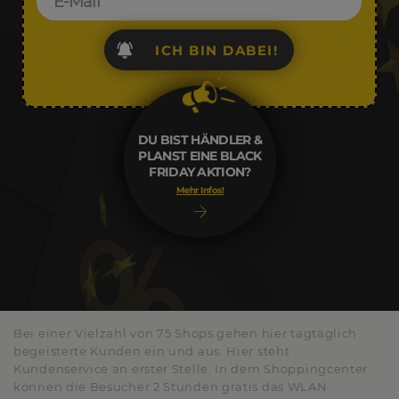
ICH BIN DABEI!
DU BIST HÄNDLER &
PLANST EINE BLACK
FRIDAY AKTION?
Mehr Infos!
Bei einer Vielzahl von 75 Shops gehen hier tagtäglich
begeisterte Kunden ein und aus. Hier steht
Kundenservice an erster Stelle. In dem Shoppingcenter
können die Besucher 2 Stunden gratis das WLAN