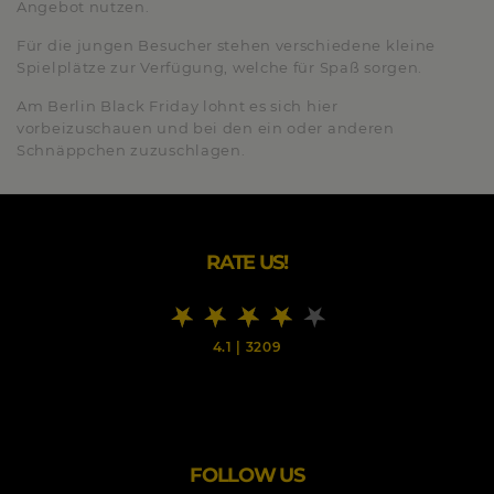
Angebot nutzen.
Für die jungen Besucher stehen verschiedene kleine
Spielplätze zur Verfügung, welche für Spaß sorgen.
Am Berlin Black Friday lohnt es sich hier
vorbeizuschauen und bei den ein oder anderen
Schnäppchen zuzuschlagen.
RATE US!
4.1
|
3209
FOLLOW US