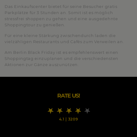
Das Einkaufscenter bietet für seine Besucher gratis
Parkplätze für 3 Stunden an. Somit ist es möglich
stressfrei shoppen zu gehen und eine ausgedehnte
Shoppingtour zu genießen.
Für eine kleine Stärkung zwischendurch laden die
vielzähligen Restaurants und Cafés zum Verweilen an.
Am Berlin Black Friday ist es empfehlenswert einen
Shoppingtag einzuplanen und die verschiedensten
Aktionen zur Gänze auszunützen.
RATE US!
4.1
|
3209