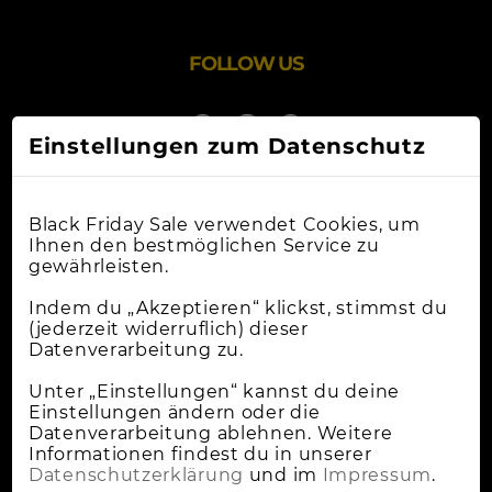
FOLLOW US
Einstellungen zum Datenschutz
Black Friday Sale verwendet Cookies, um
Ihnen den bestmöglichen Service zu
gewährleisten.
Online-Shops
Indem du „Akzeptieren“ klickst, stimmst du
(jederzeit widerruflich) dieser
Datenverarbeitung zu.
Apple Deals
Cybermonday
Unter „Einstellungen“ kannst du deine
Einstellungen ändern oder die
News
Datenverarbeitung ablehnen. Weitere
Informationen findest du in unserer
Wann Ist Black Friday?
Datenschutzerklärung
und im
Impressum
.