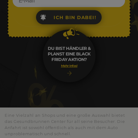
ICH BIN DABEI!
DU BIST HÄNDLER &
PLANST EINE BLACK
FRIDAY AKTION?
Mehr Infos!
Eine Vielzahl an Shops und eine große Auswahl bietet
das Gesundbrunnen Center für all seine Besucher. Die
Anfahrt ist sowohl öffentlich als auch mit dem Auto
unproblematisch und schnell.