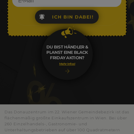
ICH BIN DABEI!
DU BIST HÄNDLER &
PLANST EINE BLACK
FRIDAY AKTION?
Mehr Infos!
Das Donauzentrum im 22. Wiener Gemeindebezirk ist das
flächenmäßig größte Einkaufszentrum in Wien. Bei über
260 Einzelhandels-, Gastronomie- und
Unterhaltungsbetrieben auf über 100 Quadratmetern