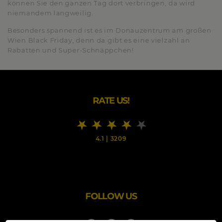
können Sie den ganzen Tag dort verbringen, da wird
niemandem langweilig.
Besonders spannend ist es im Donauzentrum am großen
Wien Black Friday, denn da gibt es eine vielzahl an
Rabatten und Super-Schnäppchen!
RATE US!
4.1
|
3209
FOLLOW US