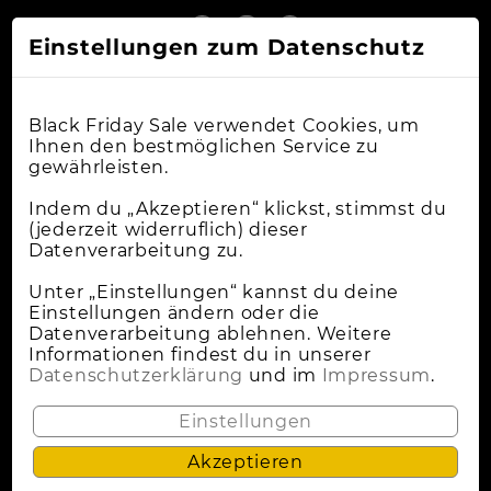
Einstellungen zum Datenschutz
Black Friday Sale verwendet Cookies, um
Ihnen den bestmöglichen Service zu
gewährleisten.
Online-Shops
Indem du „Akzeptieren“ klickst, stimmst du
(jederzeit widerruflich) dieser
Datenverarbeitung zu.
Apple Deals
Cybermonday
Unter „Einstellungen“ kannst du deine
Einstellungen ändern oder die
News
Datenverarbeitung ablehnen. Weitere
Informationen findest du in unserer
Wann Ist Black Friday?
Datenschutzerklärung
und im
Impressum
.
Lokale Deals
Einstellungen
Akzeptieren
Datenschutz
Impressum