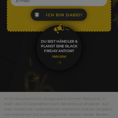
ICH BIN DABEI!
DU BIST HÄNDLER &
PLANST EINE BLACK
FRIDAY AKTION?
Mehr Infos!
Im Einkaufszentrum Burgaupark können Besucher in
mehr als 40 Geschäften nach Herzenslust shoppen. Auf
zwei modernen Ladenebenen wartet ein breites Angebot
von exklusiven bis zu alltäglichen Waren: Mode, Reisen,