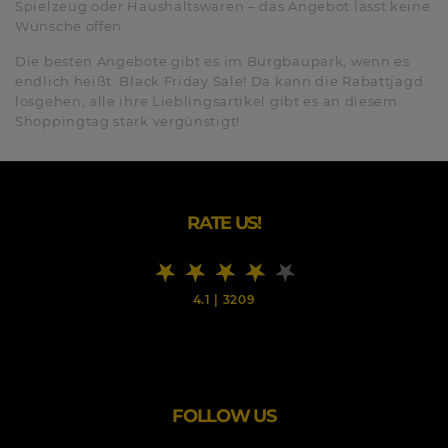
Spielzeug oder Haushaltswaren – das Angebot lässt keine
Wünsche offen.
Die besten Angebote gibt es im Burgbaupark, wenn es
endlich heißt: Black Friday Sale! Da kann die Rabattjagd
losgehen, alle ihre Lieblingsartikel gibt es an diesem
Shoppingtag stark vergünstigt!
RATE US!
4.1
|
3209
FOLLOW US