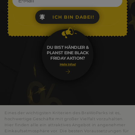
ICH BIN DABEI!
DU BIST HÄNDLER &
PLANST EINE BLACK
FRIDAY AKTION?
Mehr Infos!
Eines der wichtigsten Kriterien des BraWoParks ist es,
hochwertige Geschäfte mit großer Vielfalt vorzuhalten.
Hier finden alle ein attraktives Angebot in angenehmer
Einkaufsatmosphäre vor. Die besten Voraussetzungen für