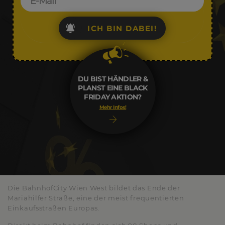
ICH BIN DABEI!
DU BIST HÄNDLER &
PLANST EINE BLACK
FRIDAY AKTION?
Mehr Infos!
Die BahnhofCity Wien West bildet das Ende der
Mariahilfer Straße, eine der meist frequentierten
Einkaufsstraßen Europas.