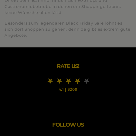
Direkt beim Bahnhof finden sich 90 Shops und
Gastronomiebetriebe in denen ein Shoppingerlebnis
keine Wünsche offen lässt.
Besonders zum legendären Black Friday Sale lohnt es
sich dort Shoppen zu gehen, denn da gibt es extrem gute
Angebote.
RATE US!
4.1
|
3209
FOLLOW US