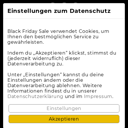
Einstellungen zum Datenschutz
Black Friday Sale verwendet Cookies, um
Ihnen den bestmöglichen Service zu
gewährleisten.
Online-Shops
Indem du „Akzeptieren“ klickst, stimmst du
(jederzeit widerruflich) dieser
Datenverarbeitung zu.
Apple Deals
Cybermonday
Unter „Einstellungen“ kannst du deine
Einstellungen ändern oder die
News
Datenverarbeitung ablehnen. Weitere
Informationen findest du in unserer
Wann Ist Black Friday?
Datenschutzerklärung
und im
Impressum
.
Lokale Deals
Einstellungen
Akzeptieren
Datenschutz
Impressum