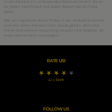
in der Altstadt ein umfassendes Warensortiment. Da ist
für jeden Geschmack und jeden Bedarf das Richtige
dabei.
Wer am Ingolstadt Black Friday in der Altstadt bummelt
wird mit vollen Händen nach Hause gehen, denn die
Preise sind extrem vergünstigt, es gibt tolle Rabatte, da
muss man einfach zuschlagen!
RATE US!
4.1
|
3209
FOLLOW US