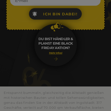
ICH BIN DABEI!
DU BIST HÄNDLER &
PLANST EINE BLACK
FRIDAY AKTION?
Mehr Infos!
Entspannt bummeln, gleichzeitig die Altstadt genießen
mit historischen Bauten und tollen Sehenswürdigkeiten,
genau das finden Sie in der Altstadt von Ingolstadt. 317
Geschäfte, verteilt auf 70.000 qm Verkaufsfläche, bieten