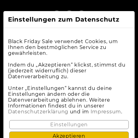
Einstellungen zum Datenschutz
Black Friday Sale verwendet Cookies, um
Ihnen den bestmöglichen Service zu
gewährleisten.
Online-Shops
Indem du „Akzeptieren“ klickst, stimmst du
(jederzeit widerruflich) dieser
Datenverarbeitung zu.
Apple Deals
Cybermonday
Unter „Einstellungen“ kannst du deine
Einstellungen ändern oder die
News
Datenverarbeitung ablehnen. Weitere
Informationen findest du in unserer
Wann Ist Black Friday?
Datenschutzerklärung
und im
Impressum
.
Lokale Deals
Einstellungen
Akzeptieren
Datenschutz
Impressum