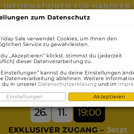
INFORMATIONEN FÜR HÄNDLER
tellungen zum Datenschutz
5
0
0
1
1
0
0
1
1
9
9
0
0
0
0
2
2
0
0
2
2
0
0
5
5
0
0
9
9
5
4
4
5
4
Friday Sale verwendet Cookies, um Ihnen den
glichen Service zu gewährleisten.
du „Akzeptieren“ klickst, stimmst du (jederzeit
uflich) dieser Datenverarbeitung zu.
SEI DABEI BEIM
„Einstellungen“ kannst du deine Einstellungen änd
ie Datenverarbeitung ablehnen. Weitere Informati
t du in unserer
Datenschutzerklärung
und im
Impr
ACK FRIDAY S
Einstellungen
Akzeptieren
26.
11.
19:00
EXKLUSIVER ZUGANG –
Jetzt