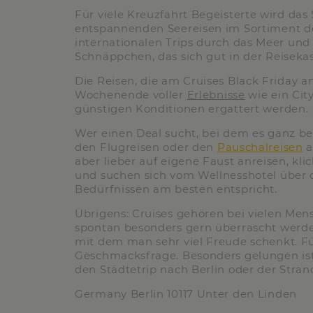
Für viele Kreuzfahrt Begeisterte wird d
entspannenden Seereisen im Sortiment de
internationalen Trips durch das Meer un
Schnäppchen, das sich gut in der Reiseka
Die Reisen, die am Cruises Black Friday 
Wochenende voller
Erlebnisse
wie ein Cit
günstigen Konditionen ergattert werden.
Wer einen Deal sucht, bei dem es ganz be
den Flugreisen oder den
Pauschalreisen
a
aber lieber auf eigene Faust anreisen, kli
und suchen sich vom Wellnesshotel über d
Bedürfnissen am besten entspricht.
Übrigens: Cruises gehören bei vielen Me
spontan besonders gern überrascht werden,
mit dem man sehr viel Freude schenkt. Fü
Geschmacksfrage. Besonders gelungen ist 
den Städtetrip nach Berlin oder der Stra
Germany Berlin 10117 Unter den Linden