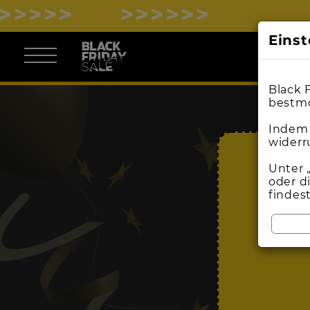
Eins
Black 
bestmö
Indem 
widerr
Unter 
oder d
findes
BL