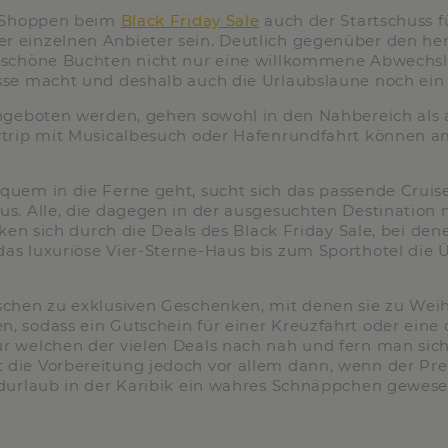
as Shoppen beim
Black Friday Sale
auch der Startschuss f
r einzelnen Anbieter sein. Deutlich gegenüber den her
d schöne Buchten nicht nur eine willkommene Abwechsl
sse macht und deshalb auch die Urlaubslaune noch ein 
angeboten werden, gehen sowohl in den Nahbereich als a
ytrip mit Musicalbesuch oder Hafenrundfahrt können a
quem in die Ferne geht, sucht sich das passende Cruis
us. Alle, die dagegen in der ausgesuchten Destination 
cken sich durch die Deals des Black Friday Sale, bei de
as luxuriöse Vier-Sterne-Haus bis zum Sporthotel die 
nschen zu exklusiven Geschenken, mit denen sie zu We
 sodass ein Gutschein für einer Kreuzfahrt oder eine de
r welchen der vielen Deals nach nah und fern man sich 
die Vorbereitung jedoch vor allem dann, wenn der Pre
ndurlaub in der Karibik ein wahres Schnäppchen gewesen