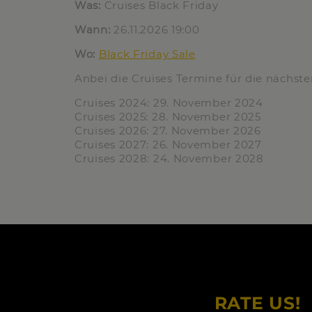
Was:
Cruises Black Friday
Wann:
26.11.2026 19:00
Wo:
Black Friday Sale
Anbei die Cruises Termine für die nächste
Cruises
2024:
29. November 2024
Cruises
2025:
28. November 2025
Cruises
2026:
27. November 2026
Cruises
2027:
26. November 2027
Cruises
2028:
24. November 2028
RATE US!