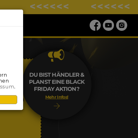
DU BIST HÄNDLER &
ern
onen
PLANST EINE BLACK
essum
.
ALE
FRIDAY AKTION?
Mehr Infos!